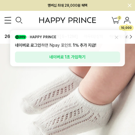
회원전용 아울렛, 가입하면 ~60% 할인!
멤버십 최대 28,000원 혜택
0
10,000
26SS 신상
BEST
BABY[6~12M]
아우터/상의
하의/레깅스
HAPPY PRINCE
네이버로 로그인
하면 Npay 포인트
1%
추가 지급!
네이버로 1초 가입하기