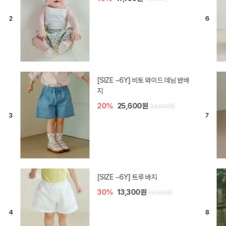
[SIZE ~6Y] 라핀 카프리 팬츠
30%
14,700원
21,000원
엘로디 니트 아기 바지
20%
16,000원
20,000원