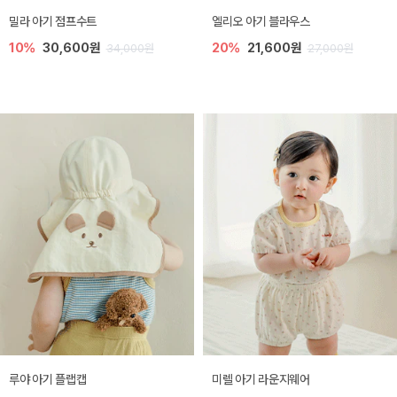
밀라 아기 점프수트
엘리오 아기 블라우스
10%
30,600원
20%
21,600원
34,000원
27,000원
루야 아기 플랩캡
미렐 아기 라운지웨어