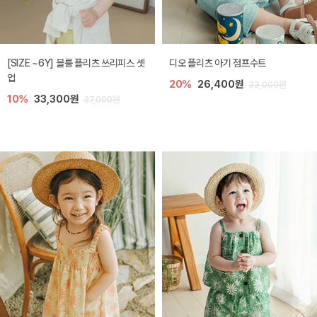
[SIZE ~6Y] 블룸 플리츠 쓰리피스 셋
디오 플리츠 아기 점프수트
업
20%
26,400원
33,000원
10%
33,300원
37,000원