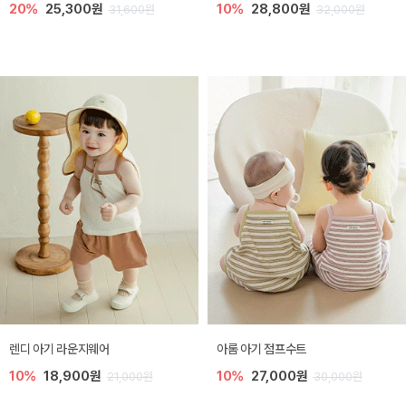
20%
25,300원
10%
28,800원
31,600원
32,000원
렌디 아기 라운지웨어
아롬 아기 점프수트
10%
18,900원
10%
27,000원
21,000원
30,000원