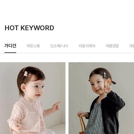
HOT KEYWORD
바캉스룩
가디건
민소매/나시
라운지웨어
여름양말
여