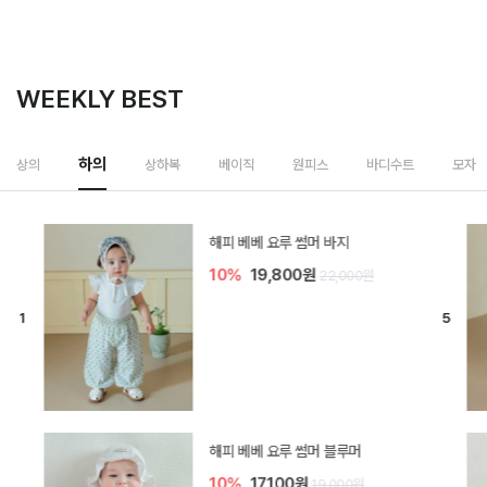
WEEKLY BEST
하의
상의
상하복
베이직
원피스
바디수트
모자
[SIZE ~6Y] 델린 린넨 바지
10%
21,600원
24,000원
듀이 아기 바지
10%
17,100원
19,000원