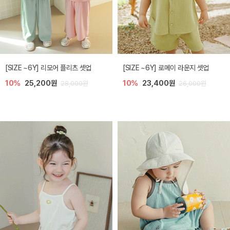
[SIZE ~6Y] 리모어 플리츠 셋업
[SIZE ~6Y] 로메이 라운지 셋업
10%
25,200원
10%
23,400원
28,000원
26,000원