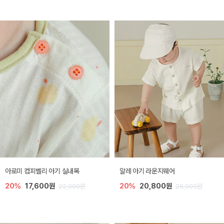
아로미 컴피벨리 아기 실내복
알레 아기 라운지웨어
20%
17,600원
20%
20,800원
22,000원
26,000원