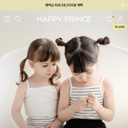
회원전용 아울렛, 가입하면 ~60% 할인!
멤버십 최대 28,000원 혜택
0
10,000
26SS 신상
BEST
BABY[6~12M]
아우터/상의
하의/레깅스