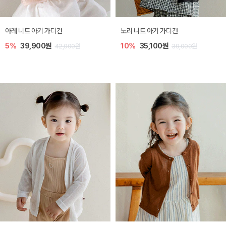
[SIZE ~6Y] 로메이 라운지 셋업
밀라 아기 원피스
10%
23,400원
20%
27,200원
26,000원
34,000원