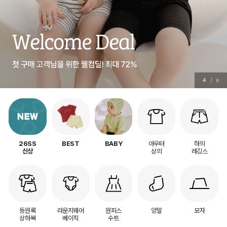
4
/
6
아우터
하의
26SS
BEST
BABY
상의
레깅스
신상
등원룩
라운지웨어
원피스
양말
모자
상하복
베이직
수트