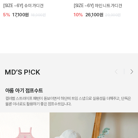
밀라 아기 점프수트
밀라 아기 셋업
10%
30,600원
20%
35,200원
34,000원
44,000원
MD’S P!CK
아롬 아기 점프수트
컬러별 스트라이프 패턴이 돋보이면서 하단에 트임 스냅으로 실용성을 더해주고, 단독은
물론 이너로도 활용하기 좋은 점프수트입니다.