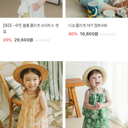
[SIZE ~6Y] 블룸 플리츠 쓰리피스 셋
디오 플리츠 아기 점프수트
업
40%
19,800원
33,000원
20%
29,600원
37,000원