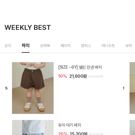
WEEKLY BEST
하의
상의
상하복
베이직
원피스
바디수트
모자
[SIZE ~6Y] 델린 린넨 바지
10%
21,600원
24,000원
듀이 아기 바지
20%
15,200원
19,000원