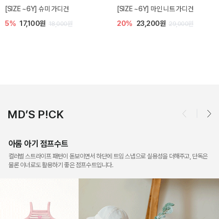
밀라 아기 점프수트
밀라 아기 셋업
10%
30,600원
40%
26,400원
34,000원
44,000원
MD’S P!CK
아롬 아기 점프수트
컬러별 스트라이프 패턴이 돋보이면서 하단에 트임 스냅으로 실용성을 더해주고, 단독은
물론 이너로도 활용하기 좋은 점프수트입니다.