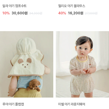
밀라 아기 점프수트
엘리오 아기 블라우스
10%
30,600원
40%
16,200원
34,000원
27,000원
루야 아기 플랩캡
미렐 아기 라운지웨어