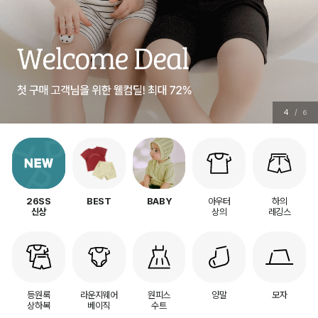
5
/
6
아우터
하의
26SS
BEST
BABY
상의
레깅스
신상
등원룩
라운지웨어
원피스
양말
모자
상하복
베이직
수트