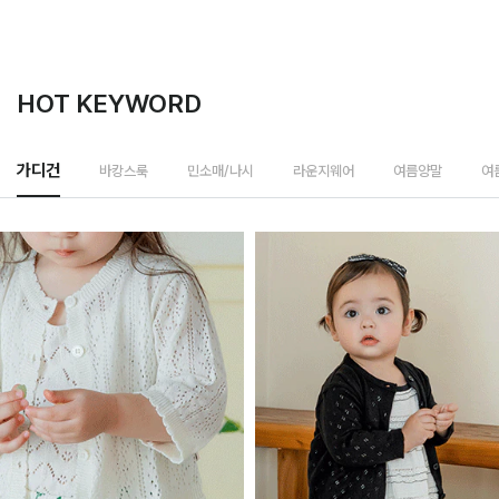
HOT KEYWORD
바캉스룩
가디건
민소매/나시
라운지웨어
여름양말
여