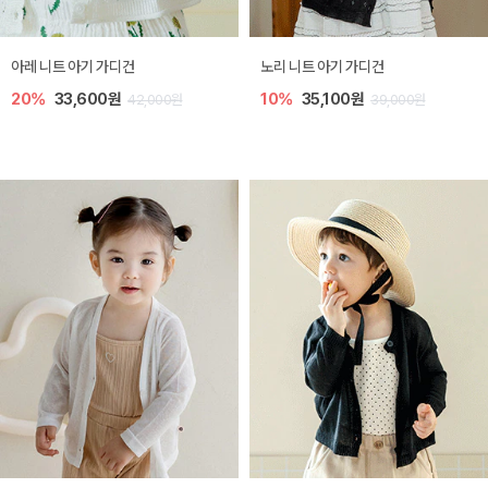
[SIZE ~6Y] 로메이 라운지 셋업
밀라 아기 원피스
30%
18,200원
30%
23,800원
26,000원
34,000원