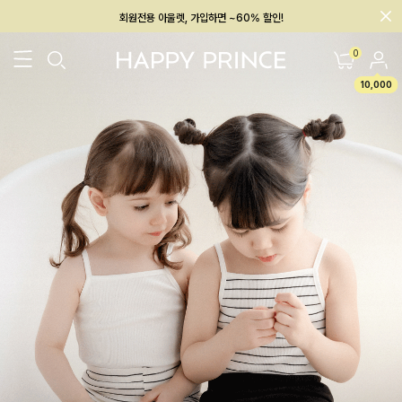
회원전용 아울렛, 가입하면 ~60% 할인!
멤버십 최대 28,000원 혜택
0
10,000
26SS 신상
BEST
BABY[6~12M]
아우터/상의
하의/레깅스