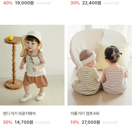
40%
19,000원
30%
22,400원
31,600원
32,000원
렌디 아기 라운지웨어
아롬 아기 점프수트
30%
14,700원
10%
27,000원
21,000원
30,000원