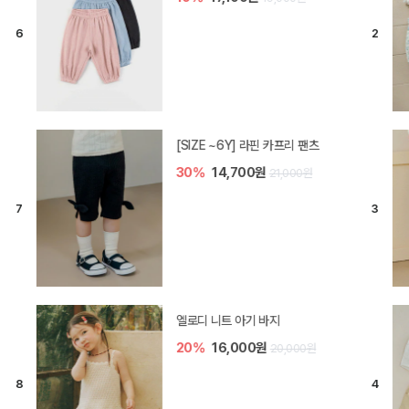
[SIZE ~6Y] 오뎃 라운지웨어
10%
20,700원
23,000원
[SIZE ~6Y] 블룸 플리츠 쓰리피스
셋업
10%
33,300원
37,000원