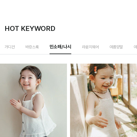
HOT KEYWORD
라운지웨어
가디건
바캉스룩
민소매/나시
여름양말
여