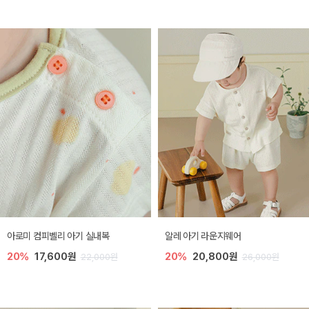
아로미 컴피벨리 아기 실내복
알레 아기 라운지웨어
20%
17,600원
20%
20,800원
22,000원
26,000원