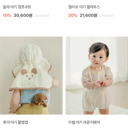
밀라 아기 점프수트
엘리오 아기 블라우스
10%
30,600원
20%
21,600원
34,000원
27,000원
루야 아기 플랩캡
미렐 아기 라운지웨어