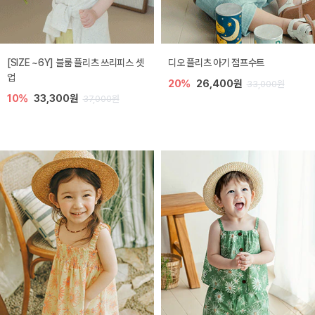
[SIZE ~6Y] 블룸 플리츠 쓰리피스 셋
디오 플리츠 아기 점프수트
업
20%
26,400원
33,000원
10%
33,300원
37,000원