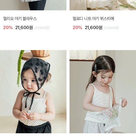
미렐 아기 라운지웨어
[SIZE ~6Y] 로미나 라운지 셋업
10%
28,800원
10%
26,100원
32,000원
29,000원