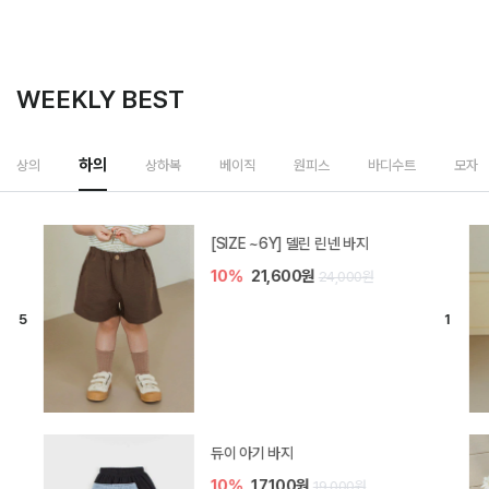
WEEKLY BEST
상하복
상의
하의
베이직
원피스
바디수트
모자
밀라 아기 셋업
20%
35,200원
44,000원
브렌 아기 블라우스 세트
10%
36,900원
41,000원