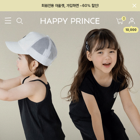
멤버십 최대 28,000원 혜택
0
10,000
26SS 신상
BEST
BABY[6~12M]
아우터/상의
하의/레깅스