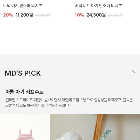
렌디 아기 라운지웨어
[SIZE ~6Y] 오뎃 라운지웨어
10%
18,900원
10%
20,700원
21,000원
23,000원
MD’S P!CK
아롬 아기 점프수트
컬러별 스트라이프 패턴이 돋보이면서 하단에 트임 스냅으로 실용성을 더해주고, 단독은
물론 이너로도 활용하기 좋은 점프수트입니다.