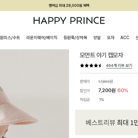
멤버십 최대 28,000원 혜택
회원전용 아울렛, 가입하면 ~60% 할인!
멤버십 최대 28,000원 혜택
원피스/수트
라운지웨어/베이직
등원룩/상하복
양말
모자
ACC
모먼트 아기 캡모자
464개 리뷰 보기
판매가
17,800원
7,200원
60%
할인가
적립금
1%