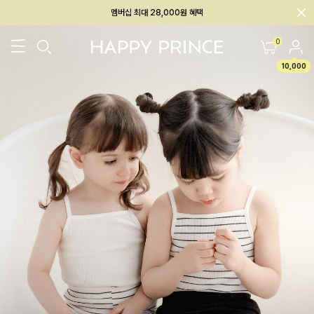
회원전용 아울렛, 가입하면 ~60% 할인!
멤버십 최대 28,000원 혜택
0
10,000
26SS 신상
BEST
BABY[6~12M]
아우터/상의
하의/레깅스