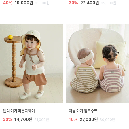
40%
19,000원
30%
22,400원
31,600원
32,000원
렌디 아기 라운지웨어
아롬 아기 점프수트
30%
14,700원
10%
27,000원
21,000원
30,000원