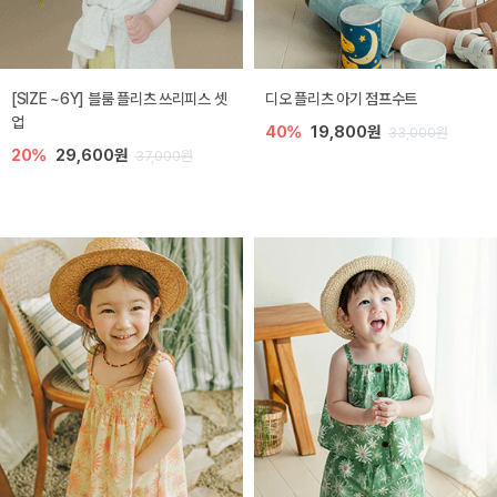
[SIZE ~6Y] 블룸 플리츠 쓰리피스 셋
디오 플리츠 아기 점프수트
업
40%
19,800원
33,000원
20%
29,600원
37,000원