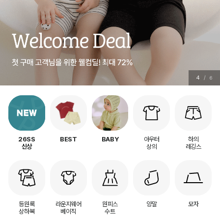
4
/
6
아우터
하의
26SS
BEST
BABY
상의
레깅스
신상
등원룩
라운지웨어
원피스
양말
모자
상하복
베이직
수트