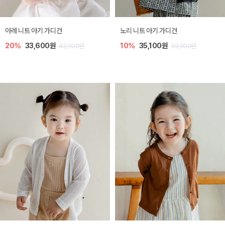
아기 가디건
[SIZE ~6Y] 로메이 라운지 셋업
밀라 아기 
,100원
30%
18,200원
30%
23
39,000원
26,000원