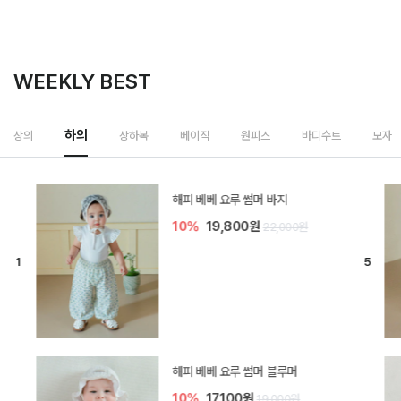
WEEKLY BEST
하의
상의
상하복
베이직
원피스
바디수트
모자
[SIZE ~6Y] 델린 린넨 바지
10%
21,600원
24,000원
듀이 아기 바지
20%
15,200원
19,000원