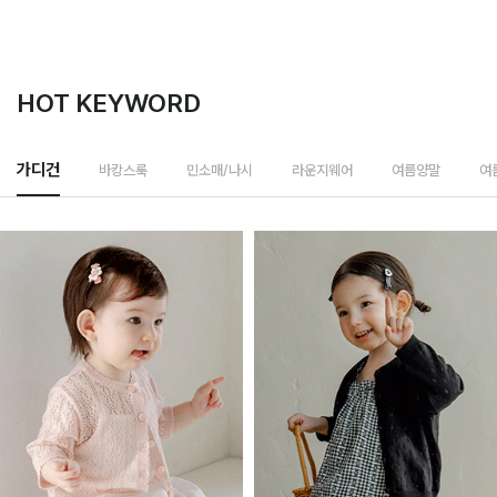
HOT KEYWORD
바캉스룩
가디건
민소매/나시
라운지웨어
여름양말
여