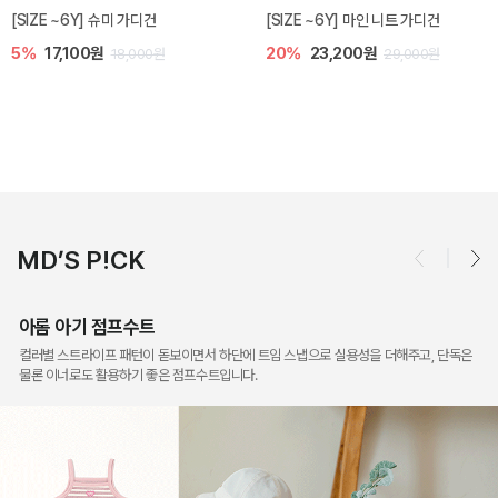
6Y] 마인 니트 가디건
밀라 아기 점프수트
밀라 아기 
,200원
10%
30,600원
40%
26
29,000원
34,000원
MD’S P!CK
아롬 아기 점프수트
컬러별 스트라이프 패턴이 돋보이면서 하단에 트임 스냅으로 실용성을 더해주고, 단독은
물론 이너로도 활용하기 좋은 점프수트입니다.