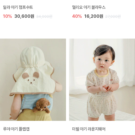
밀라 아기 점프수트
엘리오 아기 블라우스
10%
30,600원
40%
16,200원
34,000원
27,000원
루야 아기 플랩캡
미렐 아기 라운지웨어