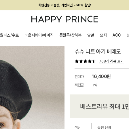
회원전용 아울렛, 가입하면 ~60% 할인!
멤버십 최대 28,000원 혜택
원피스/수트
라운지웨어/베이직
등원룩/상하복
양말
모자
ACC
슈슈 니트 아기 베레모
768개 리뷰 보기
16,400원
판매가
적립금
1%
색상