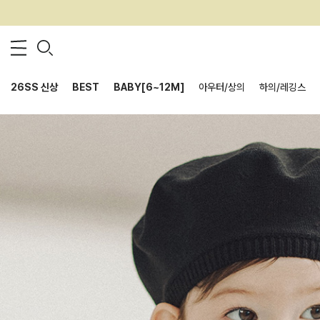
26SS 신상
BEST
BABY[6~12M]
아우터/상의
하의/레깅스