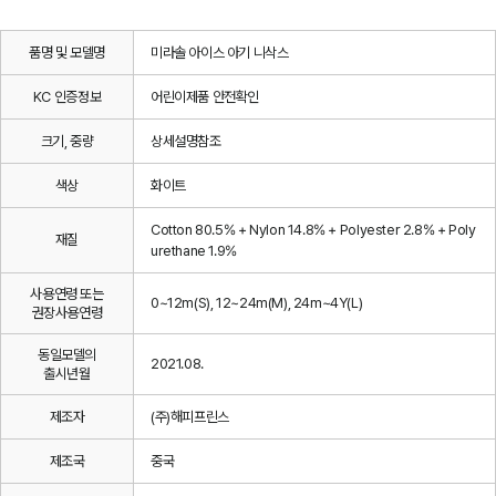
품명 및 모델명
미라솔 아이스 아기 니삭스
KC 인증정보
어린이제품 안전확인
크기, 중량
상세설명참조
색상
화이트
Cotton 80.5% + Nylon 14.8% + Polyester 2.8% + Poly
재질
urethane 1.9%
사용연령 또는
0~12m(S), 12~24m(M), 24m~4Y(L)
권장사용연령
동일모델의
2021.08.
출시년월
제조자
(주)해피프린스
제조국
중국