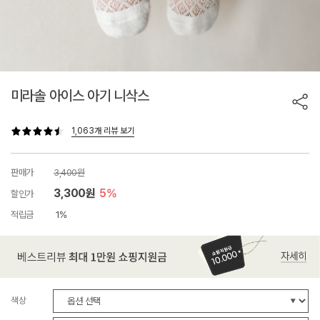
미라솔 아이스 아기 니삭스
1,063개 리뷰 보기
판매가
3,400원
3,300원
5%
할인가
적립금
1%
색상