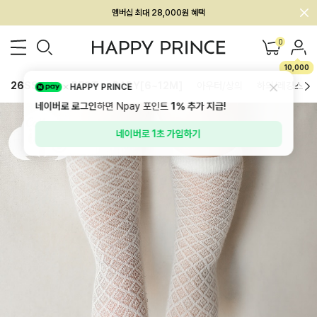
멤버십 최대 28,000원 혜택
0
10,000
26SS 신상
BEST
BABY[6~12M]
아우터/상의
하의/레깅스
HAPPY PRINCE
네이버로 로그인
하면 Npay 포인트
1%
추가 지급!
네이버로 1초 가입하기