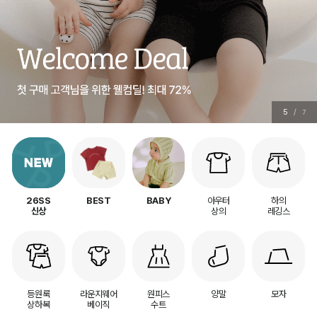
6
/
7
아우터
하의
26SS
BEST
BABY
상의
레깅스
신상
등원룩
라운지웨어
원피스
양말
모자
상하복
베이직
수트