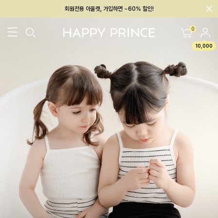
멤버십 최대 28,000원 혜택
0
10,000
26SS 신상
BEST
BABY[6~12M]
아우터/상의
하의/레깅스