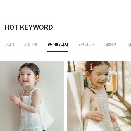
HOT KEYWORD
라운지웨어
가디건
바캉스룩
민소매/나시
여름양말
여