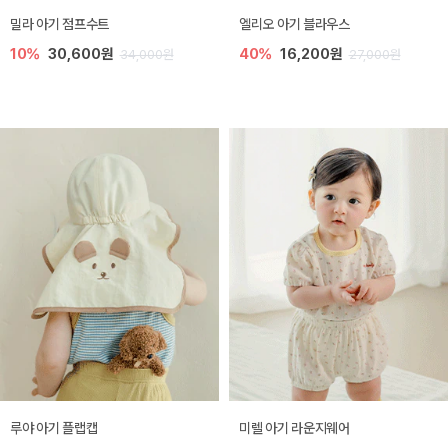
밀라 아기 점프수트
엘리오 아기 블라우스
10%
30,600원
40%
16,200원
34,000원
27,000원
루야 아기 플랩캡
미렐 아기 라운지웨어