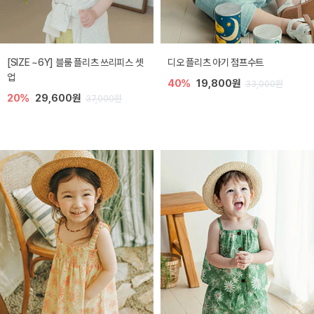
[SIZE ~6Y] 블룸 플리츠 쓰리피스 셋
디오 플리츠 아기 점프수트
업
40%
19,800원
33,000원
20%
29,600원
37,000원