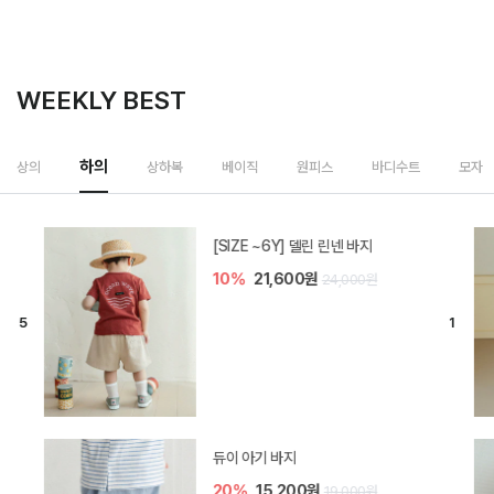
WEEKLY BEST
상하복
상의
하의
베이직
원피스
바디수트
모자
밀라 아기 셋업
40%
26,400원
44,000원
브렌 아기 블라우스 세트
30%
28,700원
41,000원