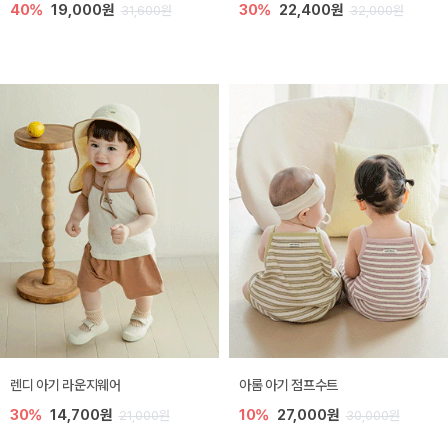
40%
19,000원
30%
22,400원
31,600원
32,000원
렌디 아기 라운지웨어
아롬 아기 점프수트
30%
14,700원
10%
27,000원
21,000원
30,000원