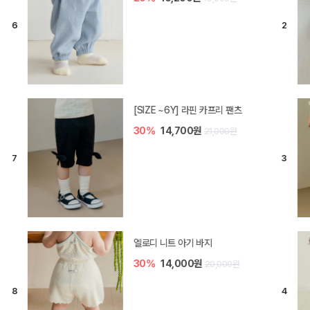
[SIZE ~6Y] 오뎃 라운지웨어
30%
16,100원
23,000원
[SIZE ~6Y] 블룸 플리츠 쓰리피스
셋업
20%
29,600원
37,000원