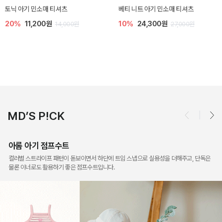
렌디 아기 라운지웨어
[SIZE ~6Y] 오뎃 라운지웨어
30%
14,700원
30%
16,100원
21,000원
23,000원
MD’S P!CK
아롬 아기 점프수트
컬러별 스트라이프 패턴이 돋보이면서 하단에 트임 스냅으로 실용성을 더해주고, 단독은
물론 이너로도 활용하기 좋은 점프수트입니다.