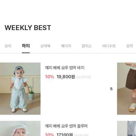
WEEKLY BEST
하의
상의
상하복
베이직
원피스
바디수트
모자
[SIZE ~6Y] 델린 린넨 바지
10%
21,600원
24,000원
듀이 아기 바지
10%
17,100원
19,000원