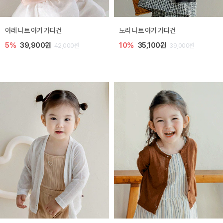
[SIZE ~6Y] 로메이 라운지 셋업
밀라 아기 원피스
10%
23,400원
20%
27,200원
26,000원
34,000원