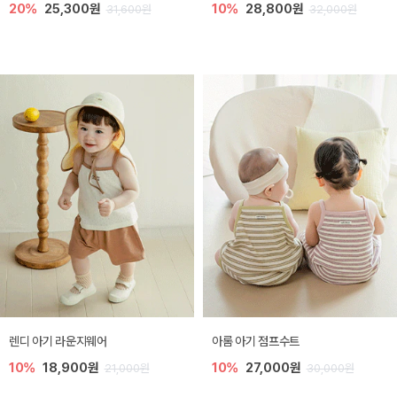
20%
25,300원
10%
28,800원
31,600원
32,000원
렌디 아기 라운지웨어
아롬 아기 점프수트
10%
18,900원
10%
27,000원
21,000원
30,000원