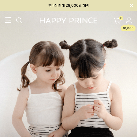
회원전용 아울렛, 가입하면 ~60% 할인!
멤버십 최대 28,000원 혜택
0
10,000
26SS 신상
BEST
BABY[6~12M]
아우터/상의
하의/레깅스