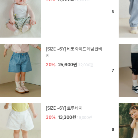
[SIZE ~6Y] 라핀 카프리 팬츠
30%
14,700원
21,000원
엘로디 니트 아기 바지
20%
16,000원
20,000원