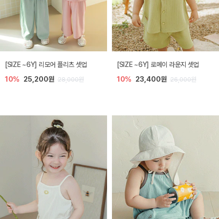
[SIZE ~6Y] 리모어 플리츠 셋업
[SIZE ~6Y] 로메이 라운지 셋업
10%
25,200원
10%
23,400원
28,000원
26,000원