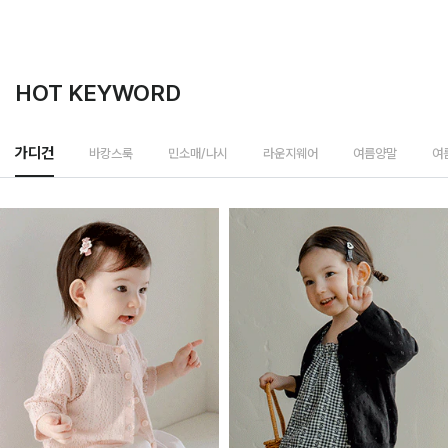
HOT KEYWORD
바캉스룩
가디건
민소매/나시
라운지웨어
여름양말
여