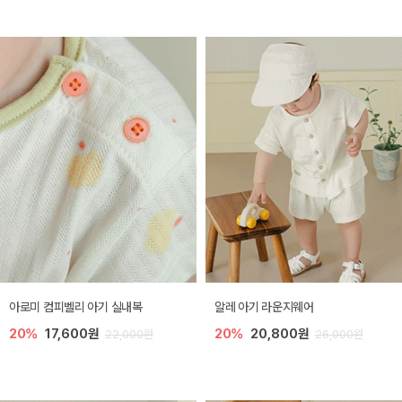
아로미 컴피벨리 아기 실내복
알레 아기 라운지웨어
20%
17,600원
20%
20,800원
22,000원
26,000원