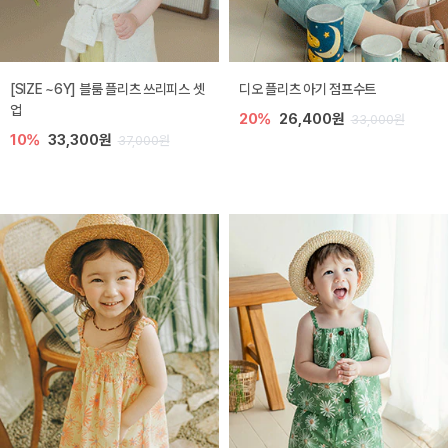
[SIZE ~6Y] 블룸 플리츠 쓰리피스 셋
디오 플리츠 아기 점프수트
업
20%
26,400원
33,000원
10%
33,300원
37,000원