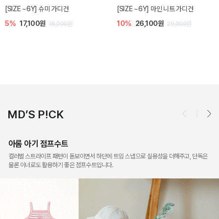
밀라 아기 점프수트
밀라 아기 셋업
10%
30,600원
20%
35,200원
34,000원
44,000원
MD’S P!CK
아롬 아기 점프수트
컬러별 스트라이프 패턴이 돋보이면서 하단에 트임 스냅으로 실용성을 더해주고, 단독은
물론 이너로도 활용하기 좋은 점프수트입니다.