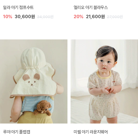
밀라 아기 점프수트
엘리오 아기 블라우스
10%
30,600원
20%
21,600원
34,000원
27,000원
루야 아기 플랩캡
미렐 아기 라운지웨어