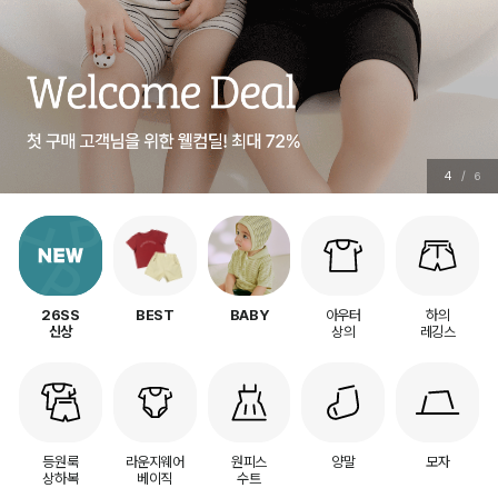
5
/
6
아우터
하의
26SS
BEST
BABY
상의
레깅스
신상
등원룩
라운지웨어
원피스
양말
모자
상하복
베이직
수트