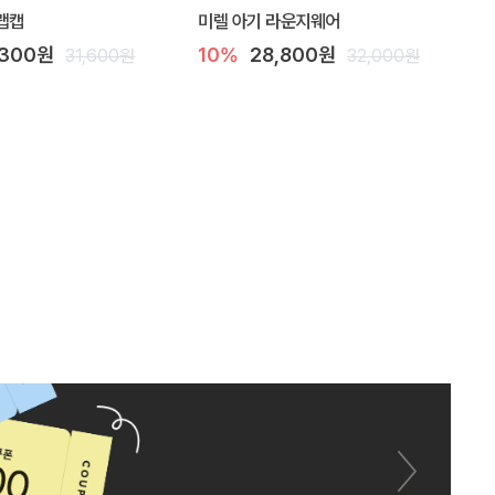
랩캡
미렐 아기 라운지웨어
,300원
10%
28,800원
31,600원
32,000원