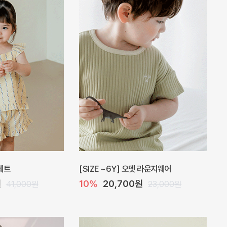
 베이직 5부 레깅스
[SIZE ~6Y] 퓨어 베이직 반팔 티셔츠
5%
11,400원
10,000원
12,000원