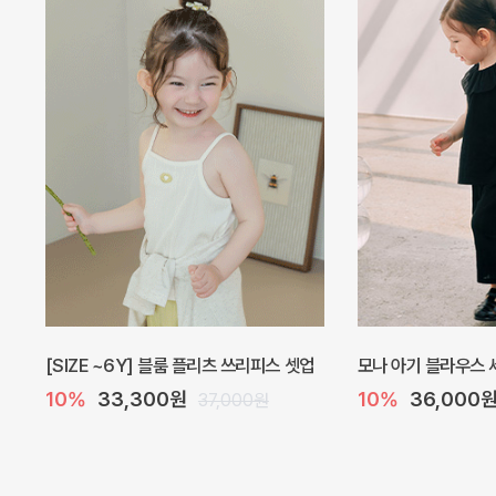
퓨어 베이직 컴피벨리 5부 아기 레깅스
[SIZE ~6Y] 퓨어
10%
9,900원
9,000원
11,000원