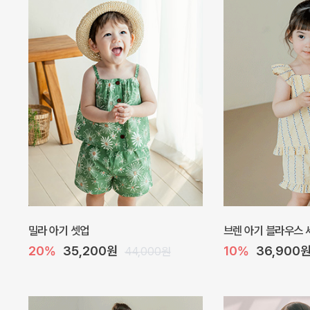
[SIZE ~6Y] 퓨어 베이직 골지 민소매 티
[SIZE ~6Y] 퓨어
셔츠 2P 세트
10%
9,000원
10%
16,200원
18,000원