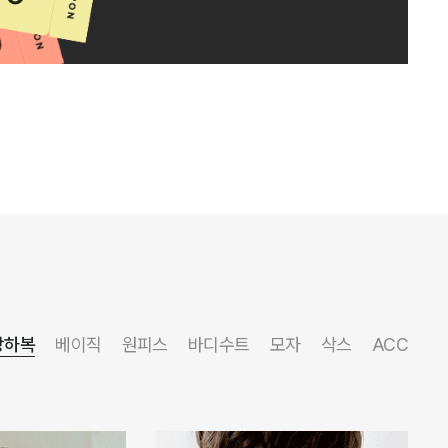
상하복
베이직
원피스
바디수트
모자
삭스
ACC