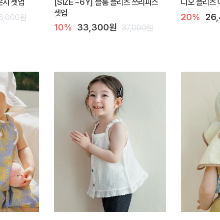
라운지 셋업
[SIZE ~6Y] 블룸 플리츠 쓰리피스
디오 플리츠 
셋업
20%
26
6,000원
10%
33,300원
37,000원