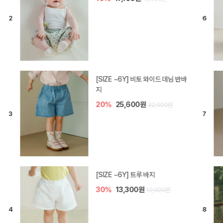
[SIZE ~6Y] 라핀 카프리 팬츠
30%
14,700원
21,000원
엘로디 니트 아기 바지
20%
16,000원
20,000원