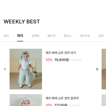
WEEKLY BEST
하의
상의
상하복
베이직
원피스
바디수트
모자
[SIZE ~6Y] 델린 린넨 바지
10%
21,600원
24,000원
듀이 아기 바지
10%
17,100원
19,000원