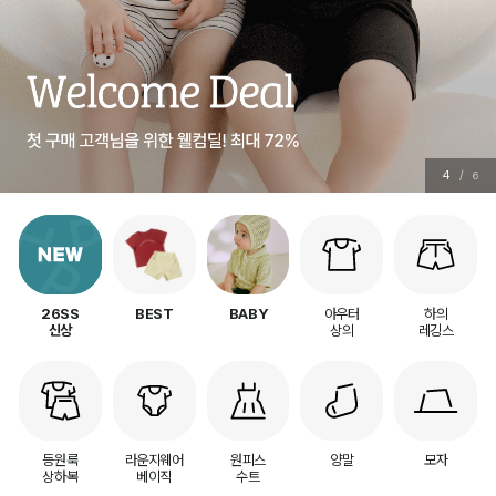
4
/
6
아우터
하의
26SS
BEST
BABY
상의
레깅스
신상
등원룩
라운지웨어
원피스
양말
모자
상하복
베이직
수트