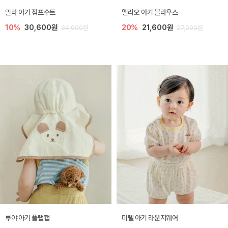
밀라 아기 점프수트
엘리오 아기 블라우스
10%
30,600원
20%
21,600원
34,000원
27,000원
루야 아기 플랩캡
미렐 아기 라운지웨어