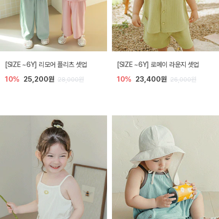
[SIZE ~6Y] 리모어 플리츠 셋업
[SIZE ~6Y] 로메이 라운지 셋업
10%
25,200원
10%
23,400원
28,000원
26,000원