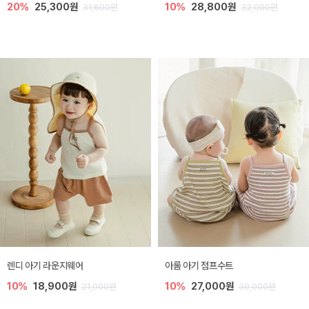
20%
25,300원
10%
28,800원
31,600원
32,000원
렌디 아기 라운지웨어
아롬 아기 점프수트
10%
18,900원
10%
27,000원
21,000원
30,000원