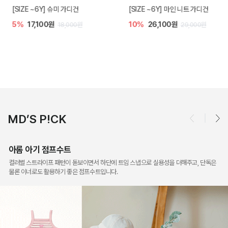
[SIZE ~6Y] 슈미 가디건
[SIZE ~6Y] 마인 니트 가디건
5%
17,100원
10%
26,100원
18,000원
29,000원
MD’S P!CK
아롬 아기 점프수트
컬러별 스트라이프 패턴이 돋보이면서 하단에 트임 스냅으로 실용성을 더해주고, 단독은
물론 이너로도 활용하기 좋은 점프수트입니다.