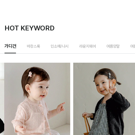
HOT KEYWORD
가디건
바캉스룩
민소매/나시
라운지웨어
여름양말
여