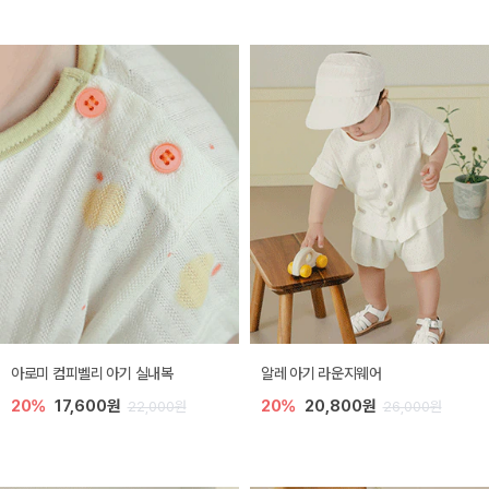
아로미 컴피벨리 아기 실내복
알레 아기 라운지웨어
20%
17,600원
20%
20,800원
22,000원
26,000원