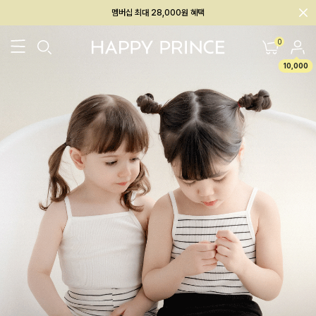
회원전용 아울렛, 가입하면 ~60% 할인!
멤버십 최대 28,000원 혜택
0
10,000
26SS 신상
BEST
BABY[6~12M]
아우터/상의
하의/레깅스