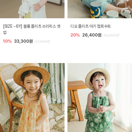
[SIZE ~6Y] 블룸 플리츠 쓰리피스 셋
디오 플리츠 아기 점프수트
업
20%
26,400원
33,000원
10%
33,300원
37,000원