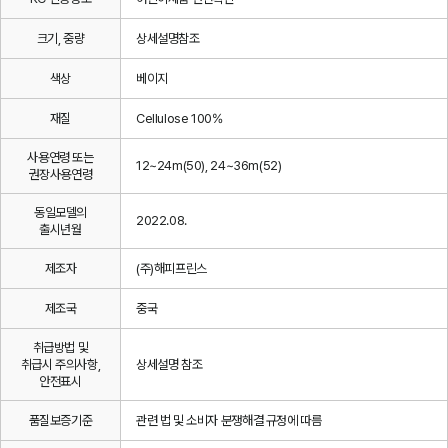
크기, 중량
상세설명참조
색상
베이지
재질
Cellulose 100%
사용연령 또는
12~24m(50), 24~36m(52)
권장사용연령
동일모델의
2022.08.
출시년월
제조자
(주)해피프린스
제조국
중국
취급방법 및
취급시 주의사항,
상세설명 참조
안전표시
품질보증기준
관련 법 및 소비자 분쟁해결 규정에 따름