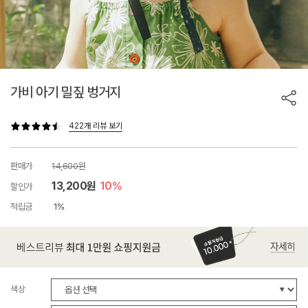
가비 아기 밀짚 벙거지
422개 리뷰 보기
판매가
14,600원
13,200원
10%
할인가
적립금
1%
색상