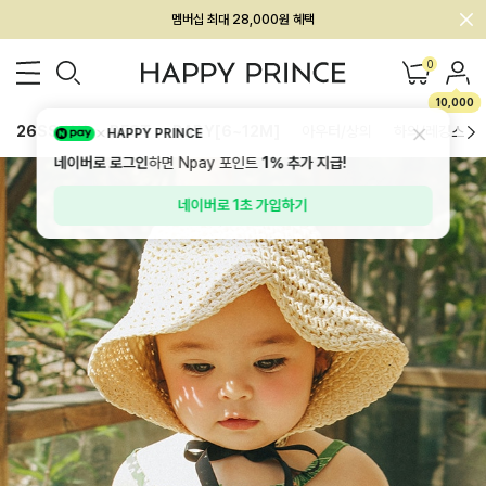
회원전용 아울렛, 가입하면 ~60% 할인!
멤버십 최대 28,000원 혜택
0
10,000
26SS 신상
BEST
BABY[6~12M]
아우터/상의
하의/레깅스
HAPPY PRINCE
네이버로 로그인
하면 Npay 포인트
1%
추가 지급!
네이버로 1초 가입하기