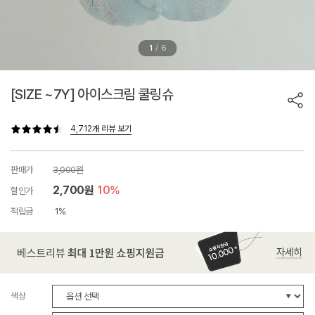
/
1
6
[SIZE ~7Y] 아이스크림 쿨링슈
4,712개 리뷰 보기
판매가
3,000원
2,700원
10%
할인가
적립금
1%
색상