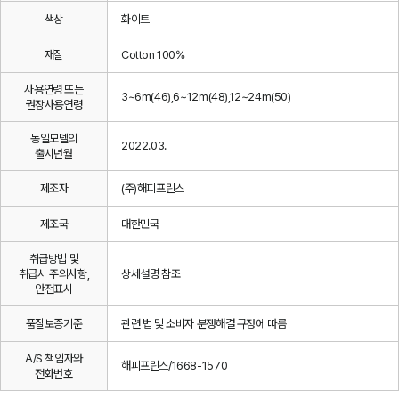
색상
화이트
재질
Cotton 100%
사용연령 또는
3~6m(46),6~12m(48),12~24m(50)
권장사용연령
동일모델의
2022.03.
출시년월
제조자
(주)해피프린스
제조국
대한민국
취급방법 및
취급시 주의사항,
상세설명 참조
안전표시
품질보증기준
관련 법 및 소비자 분쟁해결 규정에 따름
A/S 책임자와
해피프린스/1668-1570
전화번호