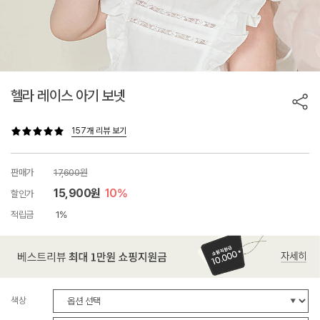
헬라 레이스 아기 보넷
157개 리뷰 보기
판매가
17,600원
15,900원
10%
할인가
적립금
1%
색상