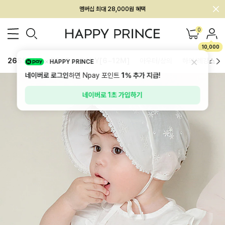
회원전용 아울렛, 가입하면 ~60% 할인!
멤버십 최대 28,000원 혜택
0
10,000
26SS 신상
BEST
BABY[6~12M]
아우터/상의
하의/레깅스
HAPPY PRINCE
네이버로 로그인
하면 Npay 포인트
1%
추가 지급!
네이버로 1초 가입하기