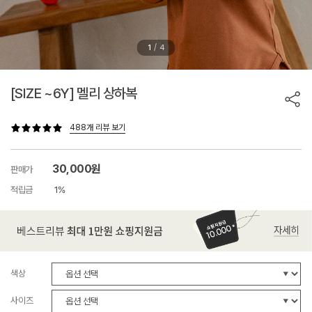
/
1
4
[SIZE ~6Y] 멜리 상하복
488개 리뷰 보기
30,000원
판매가
적립금
1%
색상
사이즈