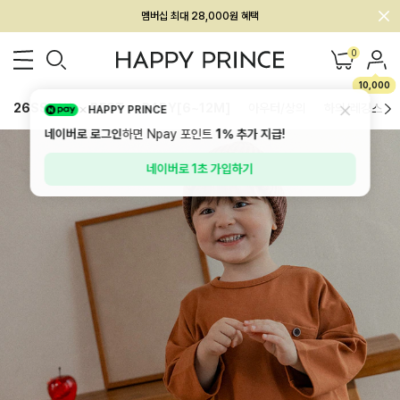
회원전용 아울렛, 가입하면 ~60% 할인!
멤버십 최대 28,000원 혜택
0
10,000
26SS 신상
BEST
BABY[6~12M]
아우터/상의
하의/레깅스
HAPPY PRINCE
네이버로 로그인
하면 Npay 포인트
1%
추가 지급!
네이버로 1초 가입하기