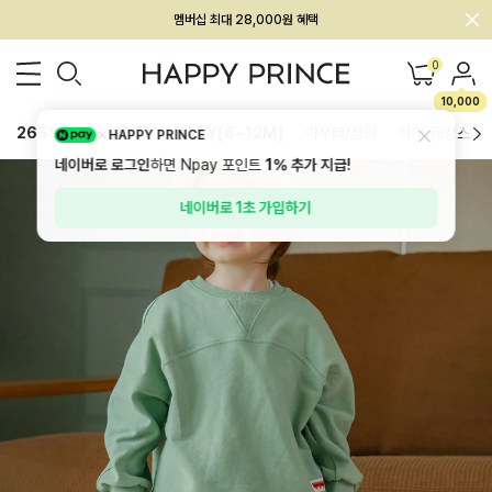
멤버십 최대 28,000원 혜택
0
10,000
26SS 신상
BEST
BABY[6~12M]
아우터/상의
하의/레깅스
HAPPY PRINCE
네이버로 로그인
하면 Npay 포인트
1%
추가 지급!
네이버로 1초 가입하기