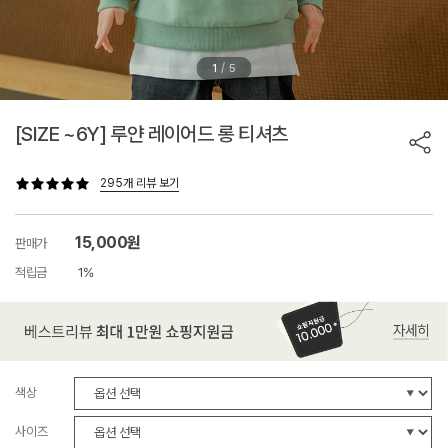
/
1
5
[SIZE ~6Y] 루얀 레이어드 롱 티셔츠
295개 리뷰 보기
15,000원
판매가
적립금
1%
색상
사이즈