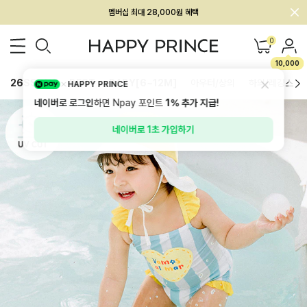
회원전용 아울렛, 가입하면 ~60% 할인!
멤버십 최대 28,000원 혜택
0
10,000
26SS 신상
BEST
BABY[6~12M]
아우터/상의
하의/레깅스
HAPPY PRINCE
네이버로 로그인
하면 Npay 포인트
1%
추가 지급!
네이버로 1초 가입하기