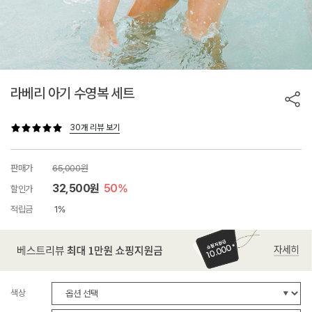
라베리 아기 수영복 세트
30개 리뷰 보기
판매가
65,000원
32,500원
50%
할인가
적립금
1%
색상