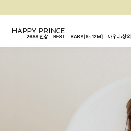
26SS 신상
BEST
BABY[6~12M]
아우터/상의