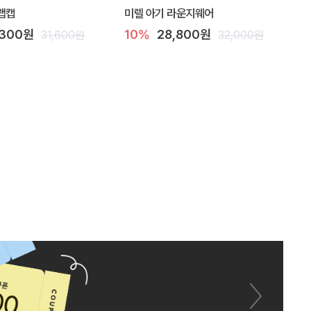
랩캡
미렐 아기 라운지웨어
,300원
10%
28,800원
31,600원
32,000원