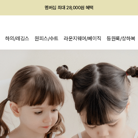
회원전용 아울렛, 가입하면 ~60% 할인!
멤버십 최대 28,000원 혜택
하의/레깅스
원피스/수트
라운지웨어/베이직
등원룩/상하복