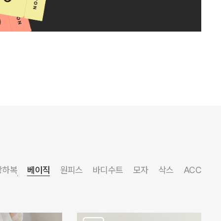
상하복
베이직
원피스
바디수트
모자
삭스
ACC