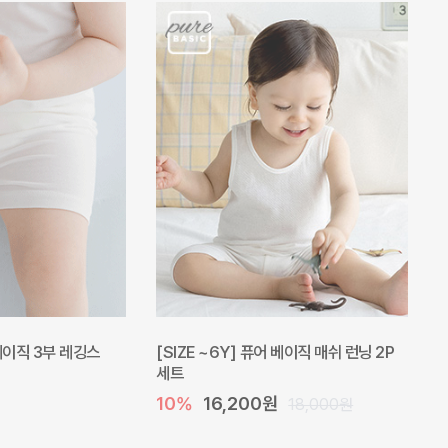
 베이직 3부 레깅스
[SIZE ~6Y] 퓨어 베이직 매쉬 런닝 2P
세트
10%
16,200원
18,000원