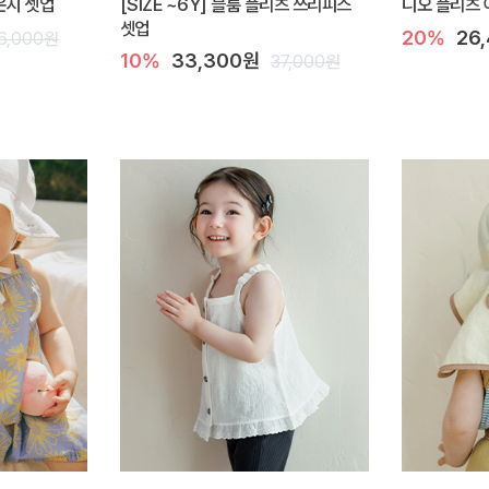
라운지 셋업
[SIZE ~6Y] 블룸 플리츠 쓰리피스
디오 플리츠 
셋업
20%
26
6,000원
10%
33,300원
37,000원