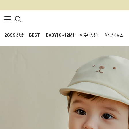
26SS 신상
BEST
BABY[6~12M]
아우터/상의
하의/레깅스