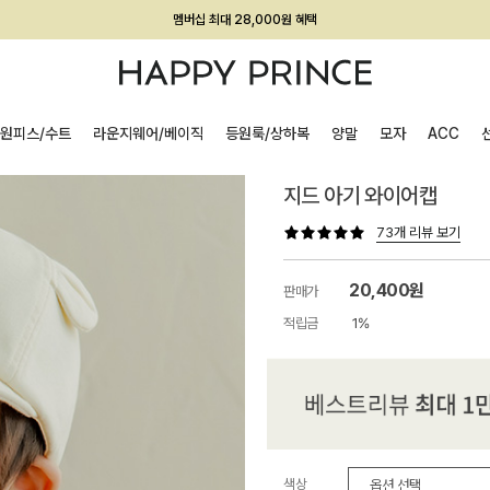
회원전용 아울렛, 가입하면 ~60% 할인!
멤버십 최대 28,000원 혜택
원피스/수트
라운지웨어/베이직
등원룩/상하복
양말
모자
ACC
지드 아기 와이어캡
73개 리뷰 보기
20,400원
판매가
적립금
1%
색상