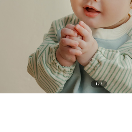
1
/
3