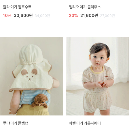
밀라 아기 점프수트
엘리오 아기 블라우스
10%
30,600원
20%
21,600원
34,000원
27,000원
루야 아기 플랩캡
미렐 아기 라운지웨어