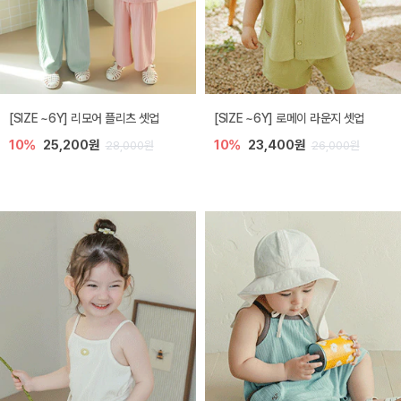
[SIZE ~6Y] 리모어 플리츠 셋업
[SIZE ~6Y] 로메이 라운지 셋업
10%
25,200원
10%
23,400원
28,000원
26,000원