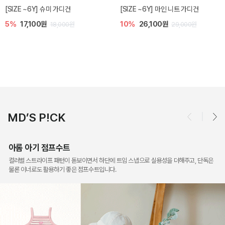
[SIZE ~6Y] 슈미 가디건
[SIZE ~6Y] 마인 니트 가디건
5%
17,100원
10%
26,100원
18,000원
29,000원
MD’S P!CK
아롬 아기 점프수트
컬러별 스트라이프 패턴이 돋보이면서 하단에 트임 스냅으로 실용성을 더해주고, 단독은
물론 이너로도 활용하기 좋은 점프수트입니다.