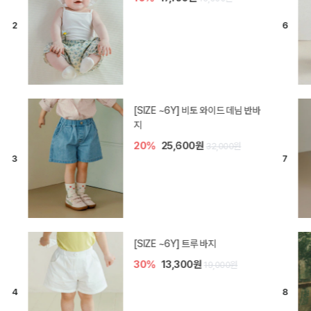
[SIZE ~6Y] 라핀 카프리 팬츠
30%
14,700원
21,000원
엘로디 니트 아기 바지
20%
16,000원
20,000원