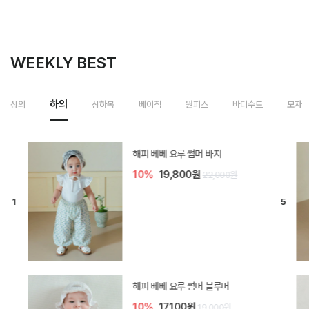
WEEKLY BEST
하의
상의
상하복
베이직
원피스
바디수트
모자
[SIZE ~6Y] 델린 린넨 바지
10%
21,600원
24,000원
듀이 아기 바지
10%
17,100원
19,000원