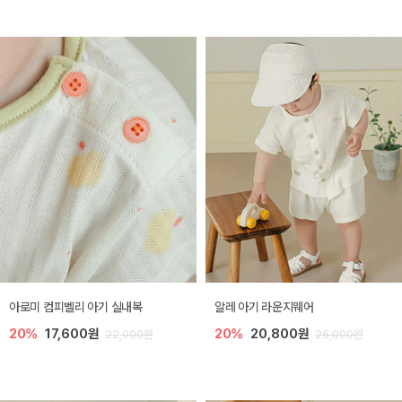
아로미 컴피벨리 아기 실내복
알레 아기 라운지웨어
20%
17,600원
20%
20,800원
22,000원
26,000원