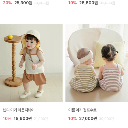
20%
25,300원
10%
28,800원
31,600원
32,000원
렌디 아기 라운지웨어
아롬 아기 점프수트
10%
18,900원
10%
27,000원
21,000원
30,000원