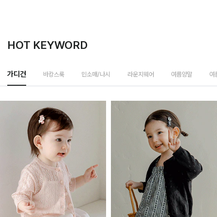
HOT KEYWORD
가디건
바캉스룩
민소매/나시
라운지웨어
여름양말
여