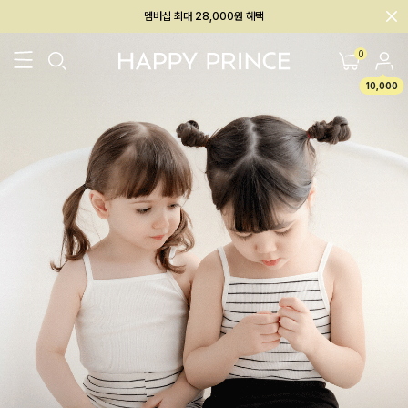
회원전용 아울렛, 가입하면 ~60% 할인!
멤버십 최대 28,000원 혜택
0
10,000
26SS 신상
BEST
BABY[6~12M]
아우터/상의
하의/레깅스