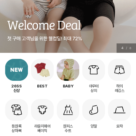
4
/
6
아우터
하의
26SS
BEST
BABY
상의
레깅스
신상
등원룩
라운지웨어
원피스
양말
모자
상하복
베이직
수트