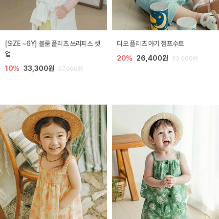
[SIZE ~6Y] 블룸 플리츠 쓰리피스 셋
디오 플리츠 아기 점프수트
업
20%
26,400원
33,000원
10%
33,300원
37,000원