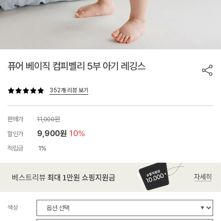
퓨어 베이직 컴피벨리 5부 아기 레깅스
352개 리뷰 보기
판매가
11,000원
9,900원
10%
할인가
적립금
1%
색상