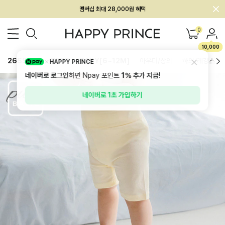
회원전용 아울렛, 가입하면 ~60% 할인!
멤버십 최대 28,000원 혜택
0
10,000
26SS 신상
BEST
BABY[6~12M]
아우터/상의
하의/레깅스
HAPPY PRINCE
네이버로 로그인
하면 Npay 포인트
1%
추가 지급!
네이버로 1초 가입하기