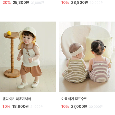
20%
25,300원
10%
28,800원
31,600원
32,000원
렌디 아기 라운지웨어
아롬 아기 점프수트
10%
18,900원
10%
27,000원
21,000원
30,000원