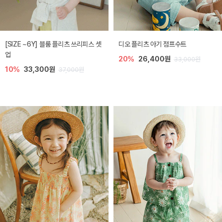
[SIZE ~6Y] 블룸 플리츠 쓰리피스 셋
디오 플리츠 아기 점프수트
업
20%
26,400원
33,000원
10%
33,300원
37,000원