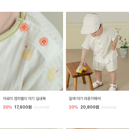
아로미 컴피벨리 아기 실내복
알레 아기 라운지웨어
20%
17,600원
20%
20,800원
22,000원
26,000원