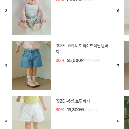
[SIZE ~6Y] 라핀 카프리 팬츠
30%
14,700원
21,000원
엘로디 니트 아기 바지
20%
16,000원
20,000원