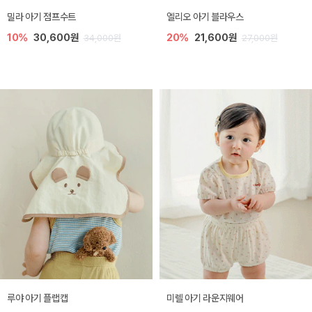
밀라 아기 점프수트
엘리오 아기 블라우스
10%
30,600원
20%
21,600원
34,000원
27,000원
루야 아기 플랩캡
미렐 아기 라운지웨어