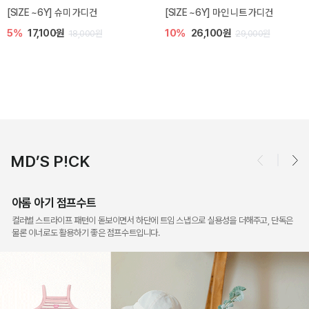
밀라 아기 점프수트
밀라 아기 셋업
10%
30,600원
20%
35,200원
34,000원
44,000원
MD’S P!CK
아롬 아기 점프수트
컬러별 스트라이프 패턴이 돋보이면서 하단에 트임 스냅으로 실용성을 더해주고, 단독은
물론 이너로도 활용하기 좋은 점프수트입니다.