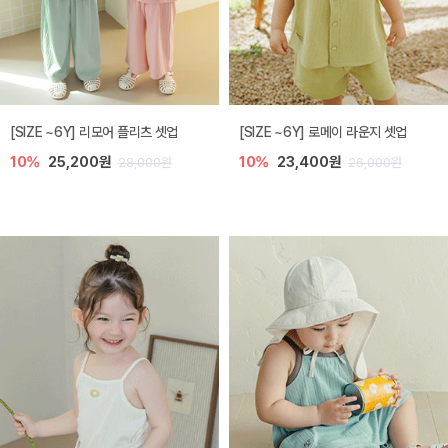
[SIZE ~6Y] 리모어 플리츠 셋업
[SIZE ~6Y] 로메이 라운지 셋업
10%
25,200원
10%
23,400원
28,000원
26,000원