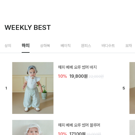
WEEKLY BEST
하의
상의
상하복
베이직
원피스
바디수트
모자
[SIZE ~6Y] 델린 린넨 바지
10%
21,600원
24,000원
듀이 아기 바지
10%
17,100원
19,000원