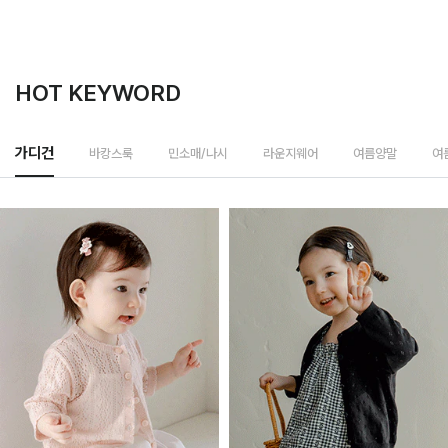
HOT KEYWORD
바캉스룩
가디건
민소매/나시
라운지웨어
여름양말
여