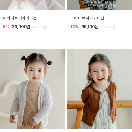
[SIZE ~6Y] 로메이 라운지 셋업
밀라 아기 원피스
10%
23,400원
20%
27,200원
26,000원
34,000원