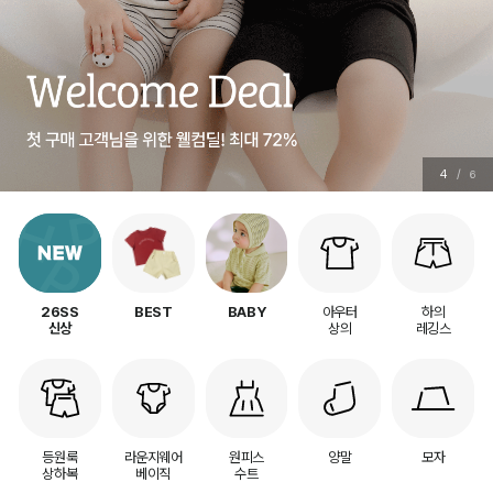
4
/
6
아우터
하의
26SS
BEST
BABY
상의
레깅스
신상
등원룩
라운지웨어
원피스
양말
모자
상하복
베이직
수트