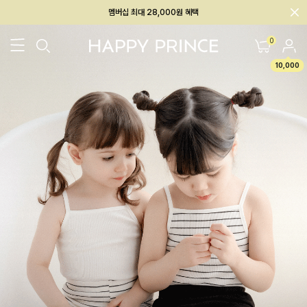
회원전용 아울렛, 가입하면 ~60% 할인!
멤버십 최대 28,000원 혜택
0
10,000
26SS 신상
BEST
BABY[6~12M]
아우터/상의
하의/레깅스