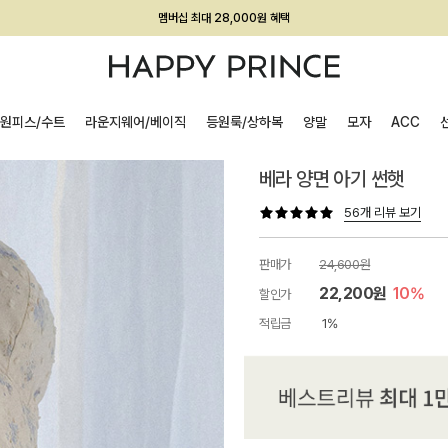
회원전용 아울렛, 가입하면 ~60% 할인!
멤버십 최대 28,000원 혜택
원피스/수트
라운지웨어/베이직
등원룩/상하복
양말
모자
ACC
베라 양면 아기 썬햇
56개 리뷰 보기
판매가
24,600원
22,200원
10%
할인가
적립금
1%