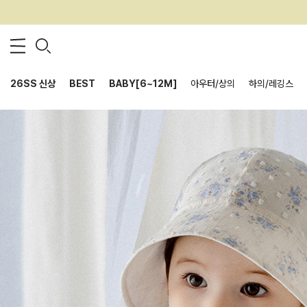
26SS 신상
BEST
BABY[6~12M]
아우터/상의
하의/레깅스