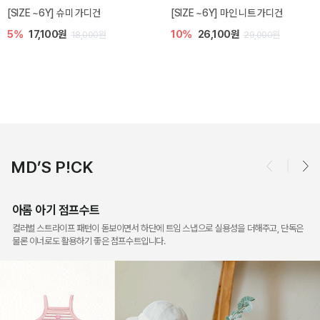
밀라 아기 점프수트
밀라 아기 셋업
10%
30,600원
20%
35,200원
34,000원
44,000원
MD’S P!CK
아롬 아기 점프수트
컬러별 스트라이프 패턴이 돋보이면서 하단에 트임 스냅으로 실용성을 더해주고, 단독은
물론 이너로도 활용하기 좋은 점프수트입니다.