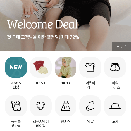
5
/
6
아우터
하의
26SS
BEST
BABY
상의
레깅스
신상
등원룩
라운지웨어
원피스
양말
모자
상하복
베이직
수트