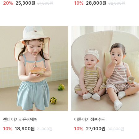
20%
25,300원
10%
28,800원
31,600원
32,000원
렌디 아기 라운지웨어
아롬 아기 점프수트
10%
18,900원
10%
27,000원
21,000원
30,000원