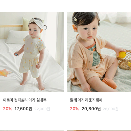
아로미 컴피벨리 아기 실내복
알레 아기 라운지웨어
20%
17,600원
20%
20,800원
22,000원
26,000원