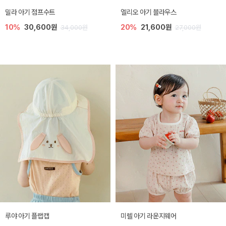
밀라 아기 점프수트
엘리오 아기 블라우스
10%
30,600원
20%
21,600원
34,000원
27,000원
루야 아기 플랩캡
미렐 아기 라운지웨어