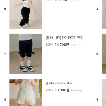
[SIZE ~6Y] 라핀 카프리 팬츠
30%
14,700원
21,000원
엘로디 니트 아기 바지
20%
16,000원
20,000원