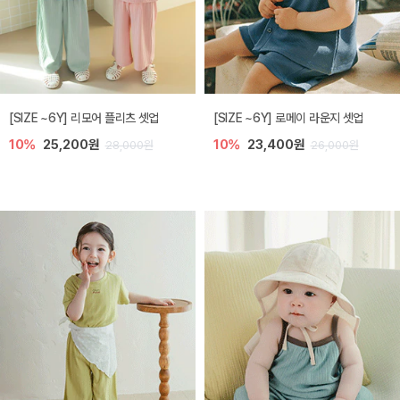
[SIZE ~6Y] 리모어 플리츠 셋업
[SIZE ~6Y] 로메이 라운지 셋업
10%
25,200원
10%
23,400원
28,000원
26,000원