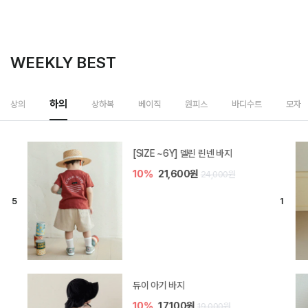
WEEKLY BEST
하의
상의
상하복
베이직
원피스
바디수트
모자
[SIZE ~6Y] 델린 린넨 바지
10%
21,600원
24,000원
듀이 아기 바지
10%
17,100원
19,000원