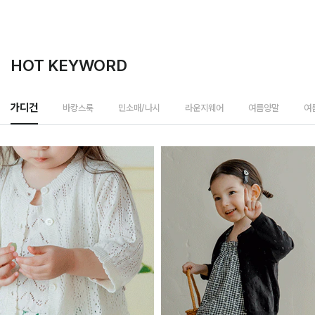
HOT KEYWORD
바캉스룩
가디건
민소매/나시
라운지웨어
여름양말
여