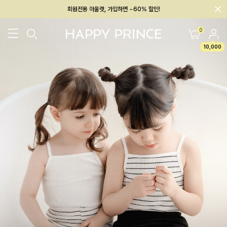
회원전용 아울렛, 가입하면 ~60% 할인!
멤버십 최대 28,000원 혜택
0
10,000
26SS 신상
BEST
BABY[6~12M]
아우터/상의
하의/레깅스