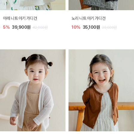
[SIZE ~6Y] 로메이 라운지 셋업
밀라 아기 원피스
10%
23,400원
20%
27,200원
26,000원
34,000원