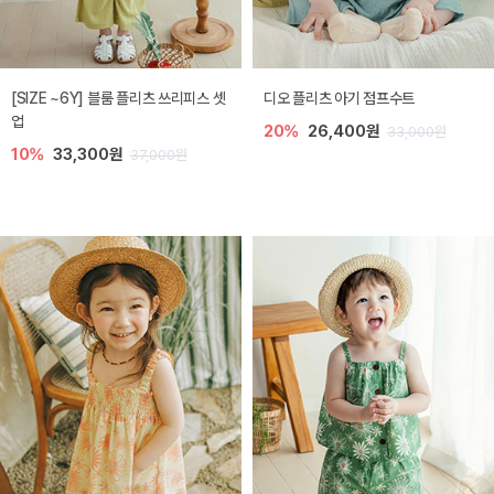
[SIZE ~6Y] 블룸 플리츠 쓰리피스 셋
디오 플리츠 아기 점프수트
업
20%
26,400원
33,000원
10%
33,300원
37,000원