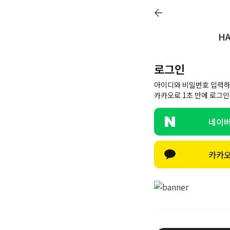
멤버십
HA
26SS 신상
BEST
BABY[6~12M]
아우터/상의
로그인
ACC
선물하기
COMMUNITY
아이디와 비밀번호 입력하
카카오로 1초 만에 로그인
네이버
카카오