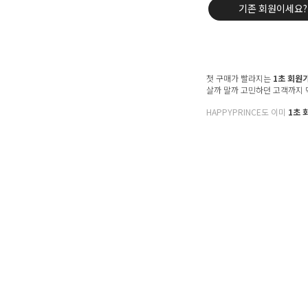
기존 회원이세요?
첫 구매가 빨라지는
1초 회원
살까 말까 고민하던 고객까지
HAPPYPRINCE도 이미
1초 