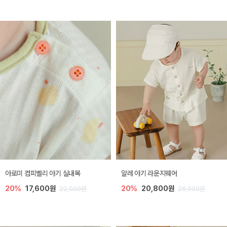
아로미 컴피벨리 아기 실내복
알레 아기 라운지웨어
20%
17,600원
20%
20,800원
22,000원
26,000원