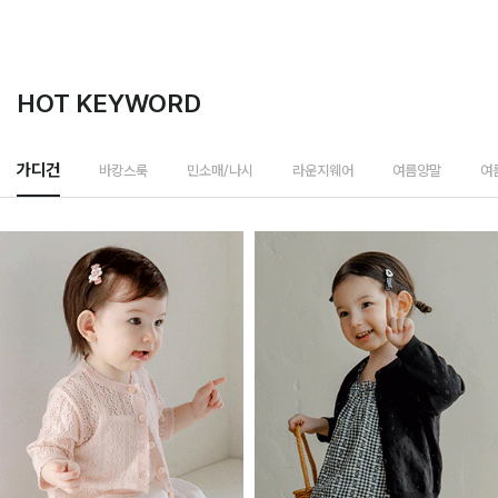
HOT KEYWORD
바캉스룩
가디건
민소매/나시
라운지웨어
여름양말
여