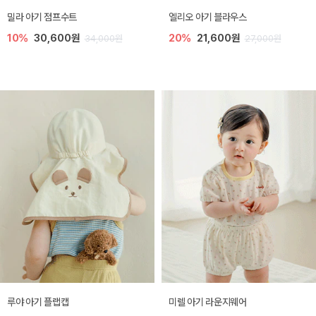
밀라 아기 점프수트
엘리오 아기 블라우스
10%
30,600원
20%
21,600원
34,000원
27,000원
루야 아기 플랩캡
미렐 아기 라운지웨어