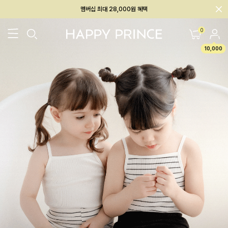
회원전용 아울렛, 가입하면 ~60% 할인!
멤버십 최대 28,000원 혜택
0
10,000
26SS 신상
BEST
BABY[6~12M]
아우터/상의
하의/레깅스