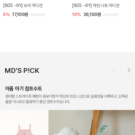
밀라 아기 점프수트
밀라 아기 셋업
10%
30,600원
20%
35,200원
34,000원
44,000원
MD’S P!CK
아롬 아기 점프수트
컬러별 스트라이프 패턴이 돋보이면서 하단에 트임 스냅으로 실용성을 더해주고, 단독은
물론 이너로도 활용하기 좋은 점프수트입니다.