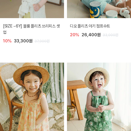
[SIZE ~6Y] 블룸 플리츠 쓰리피스 셋
디오 플리츠 아기 점프수트
업
20%
26,400원
33,000원
10%
33,300원
37,000원