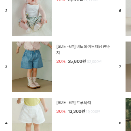
[SIZE ~6Y] 라핀 카프리 팬츠
30%
14,700원
21,000원
엘로디 니트 아기 바지
20%
16,000원
20,000원