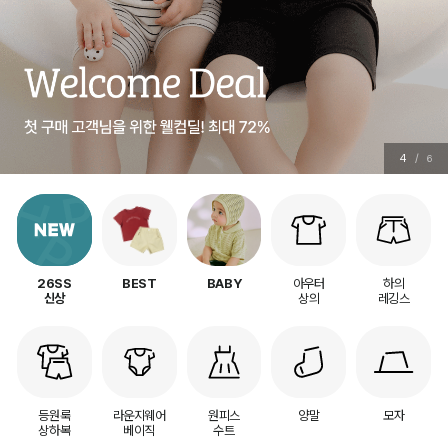
5
/
6
아우터
하의
26SS
BEST
BABY
상의
레깅스
신상
등원룩
라운지웨어
원피스
양말
모자
상하복
베이직
수트