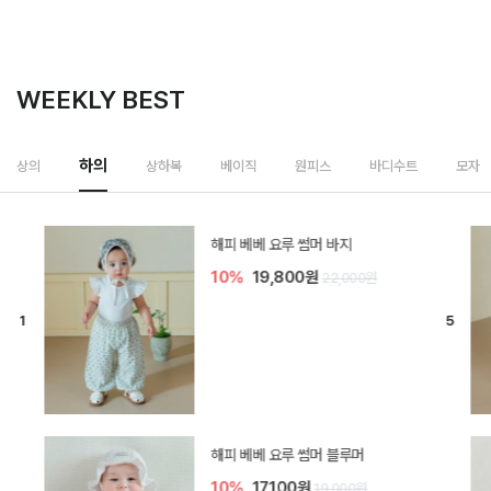
WEEKLY BEST
하의
상의
상하복
베이직
원피스
바디수트
모자
[SIZE ~6Y] 델린 린넨 바지
10%
21,600원
24,000원
듀이 아기 바지
10%
17,100원
19,000원