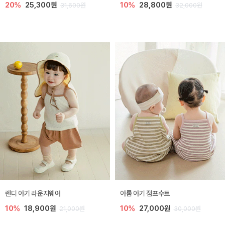
20%
25,300원
10%
28,800원
31,600원
32,000원
렌디 아기 라운지웨어
아롬 아기 점프수트
10%
18,900원
10%
27,000원
21,000원
30,000원