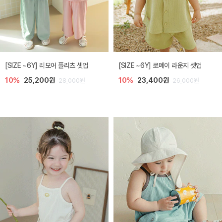
[SIZE ~6Y] 리모어 플리츠 셋업
[SIZE ~6Y] 로메이 라운지 셋업
10%
25,200원
10%
23,400원
28,000원
26,000원