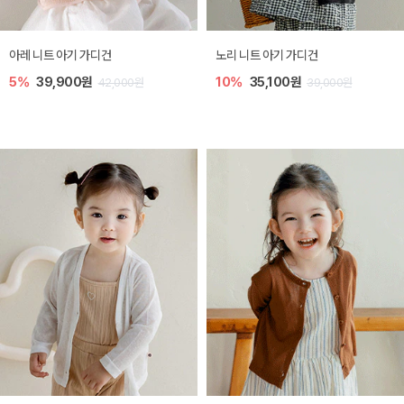
[SIZE ~6Y] 로메이 라운지 셋업
밀라 아기 원피스
10%
23,400원
20%
27,200원
26,000원
34,000원