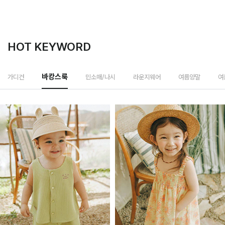
HOT KEYWORD
민소매/나시
가디건
바캉스룩
라운지웨어
여름양말
여