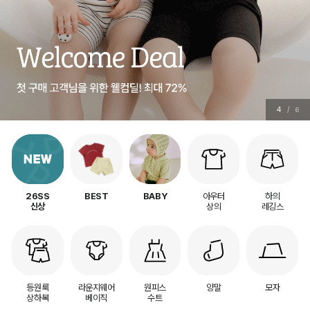
5
/
6
아우터
하의
26SS
BEST
BABY
상의
레깅스
신상
등원룩
라운지웨어
원피스
양말
모자
상하복
베이직
수트