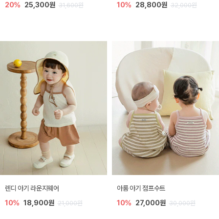
20%
25,300원
10%
28,800원
31,600원
32,000원
렌디 아기 라운지웨어
아롬 아기 점프수트
10%
18,900원
10%
27,000원
21,000원
30,000원