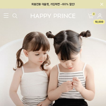
회원전용 아울렛, 가입하면 ~60% 할인!
멤버십 최대 28,000원 혜택
0
10,000
26SS 신상
BEST
BABY[6~12M]
아우터/상의
하의/레깅스