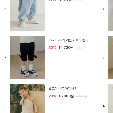
[SIZE ~6Y] 라핀 카프리 팬츠
30%
14,700원
21,000원
엘로디 니트 아기 바지
20%
16,000원
20,000원