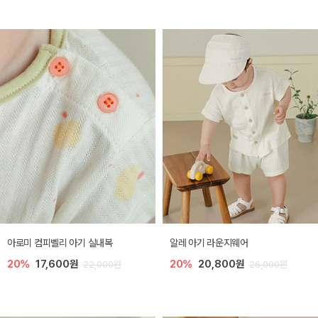
아로미 컴피벨리 아기 실내복
알레 아기 라운지웨어
20%
17,600원
20%
20,800원
22,000원
26,000원