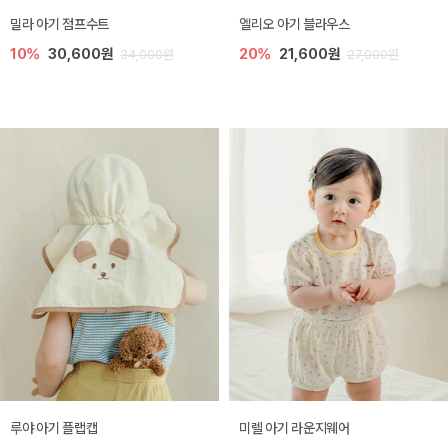
밀라 아기 점프수트
엘리오 아기 블라우스
10%
30,600원
20%
21,600원
34,000원
27,000원
루야 아기 플랩캡
미렐 아기 라운지웨어