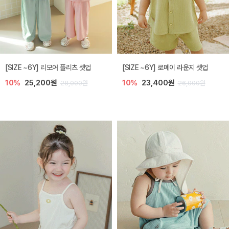
[SIZE ~6Y] 리모어 플리츠 셋업
[SIZE ~6Y] 로메이 라운지 셋업
10%
25,200원
10%
23,400원
28,000원
26,000원