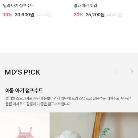
셋업
토닉 아기 민소매 티셔츠
베티 니트 
,200원
20%
11,200원
10%
24
44,000원
14,000원
MD’S P!CK
아롬 아기 점프수트
컬러별 스트라이프 패턴이 돋보이면서 하단에 트임 스냅으로 실용성을 더해주고, 단독은
물론 이너로도 활용하기 좋은 점프수트입니다.