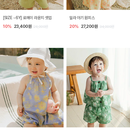
원피스
엘리오 아기 블라우스
엘로디 니트
,200원
20%
21,600원
20%
21
34,000원
27,000원