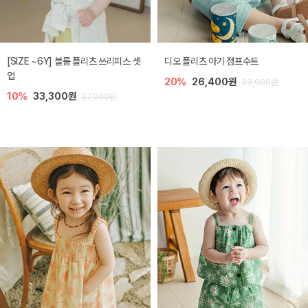
[SIZE ~6Y] 블룸 플리츠 쓰리피스 셋
디오 플리츠 아기 점프수트
업
20%
26,400원
33,000원
10%
33,300원
37,000원