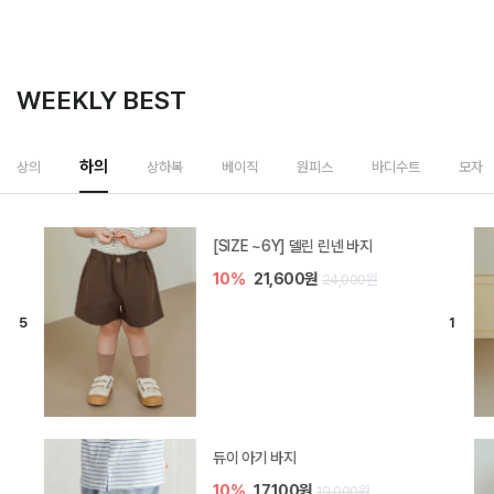
WEEKLY BEST
하의
상의
상하복
베이직
원피스
바디수트
모자
[SIZE ~6Y] 델린 린넨 바지
10%
21,600원
24,000원
듀이 아기 바지
10%
17,100원
19,000원