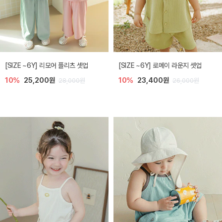
[SIZE ~6Y] 리모어 플리츠 셋업
[SIZE ~6Y] 로메이 라운지 셋업
10%
25,200원
10%
23,400원
28,000원
26,000원