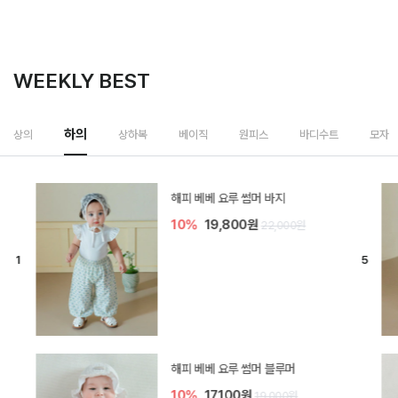
WEEKLY BEST
하의
상의
상하복
베이직
원피스
바디수트
모자
[SIZE ~6Y] 델린 린넨 바지
10%
21,600원
24,000원
듀이 아기 바지
10%
17,100원
19,000원