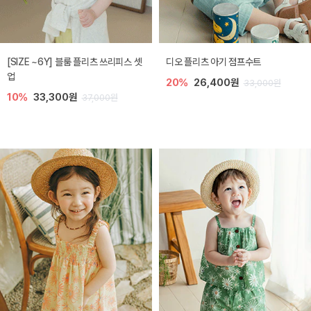
[SIZE ~6Y] 블룸 플리츠 쓰리피스 셋
디오 플리츠 아기 점프수트
업
20%
26,400원
33,000원
10%
33,300원
37,000원