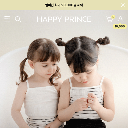
회원전용 아울렛, 가입하면 ~60% 할인!
멤버십 최대 28,000원 혜택
0
10,000
26SS 신상
BEST
BABY[6~12M]
아우터/상의
하의/레깅스