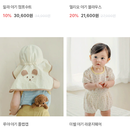
밀라 아기 점프수트
엘리오 아기 블라우스
10%
30,600원
20%
21,600원
34,000원
27,000원
루야 아기 플랩캡
미렐 아기 라운지웨어