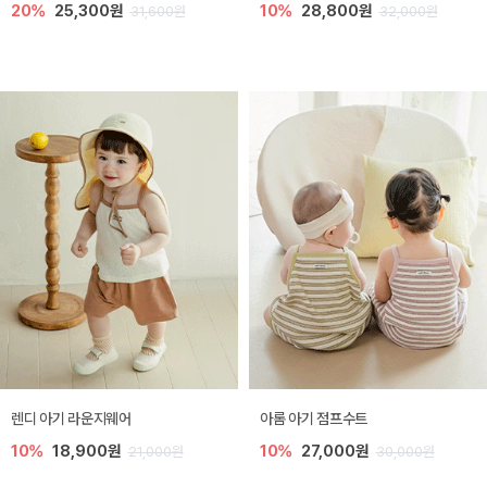
20%
25,300원
10%
28,800원
31,600원
32,000원
렌디 아기 라운지웨어
아롬 아기 점프수트
10%
18,900원
10%
27,000원
21,000원
30,000원