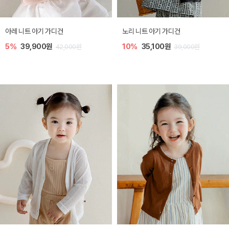
[SIZE ~6Y] 로메이 라운지 셋업
밀라 아기 원피스
10%
23,400원
20%
27,200원
26,000원
34,000원