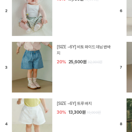
[SIZE ~6Y] 라핀 카프리 팬츠
30%
14,700원
21,000원
엘로디 니트 아기 바지
20%
16,000원
20,000원