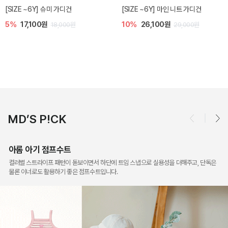
밀라 아기 점프수트
밀라 아기 셋업
10%
30,600원
20%
35,200원
34,000원
44,000원
MD’S P!CK
아롬 아기 점프수트
컬러별 스트라이프 패턴이 돋보이면서 하단에 트임 스냅으로 실용성을 더해주고, 단독은
물론 이너로도 활용하기 좋은 점프수트입니다.