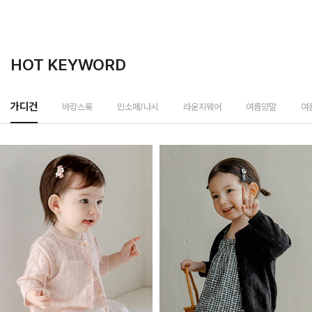
HOT KEYWORD
바캉스룩
가디건
민소매/나시
라운지웨어
여름양말
여