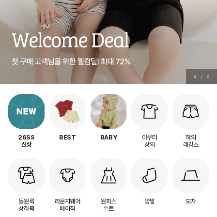
4
/
6
아우터
하의
26SS
BEST
BABY
상의
레깅스
신상
등원룩
라운지웨어
원피스
양말
모자
상하복
베이직
수트