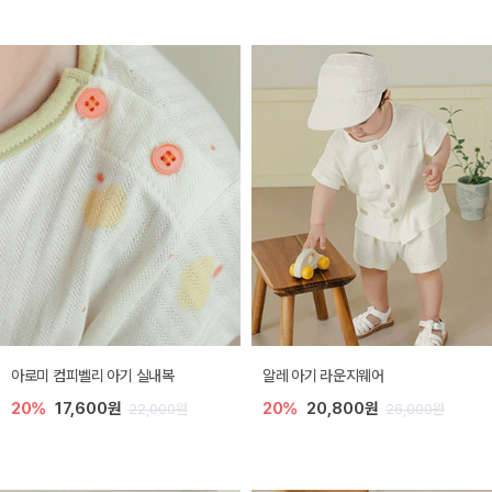
아로미 컴피벨리 아기 실내복
알레 아기 라운지웨어
20%
17,600원
20%
20,800원
22,000원
26,000원