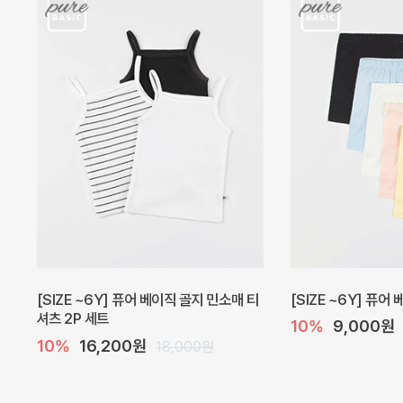
캐더린 뷔스티에 미니 아기 원피스
[SIZE ~6Y] 베르
10%
24,300원
10%
28,800원
27,000원