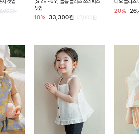
라운지 셋업
[SIZE ~6Y] 블룸 플리츠 쓰리피스
디오 플리츠 
셋업
20%
26
6,000원
10%
33,300원
37,000원