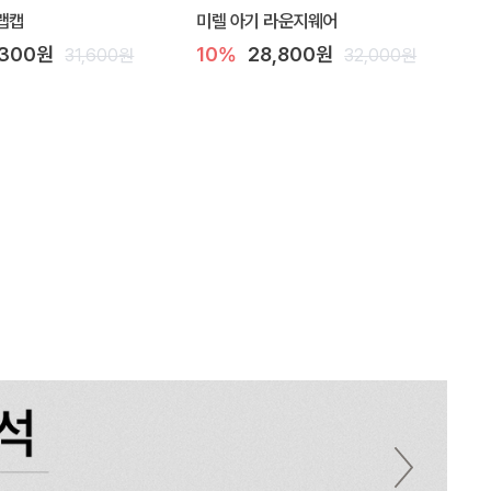
랩캡
미렐 아기 라운지웨어
,300원
10%
28,800원
31,600원
32,000원