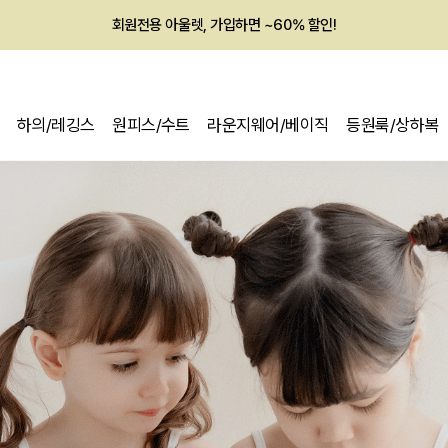
회원전용 아울렛, 가입하면 ~60% 할인!
멤버십 최대 28,000원 혜택
하의/레깅스
원피스/수트
라운지웨어/베이직
등원룩/상하복