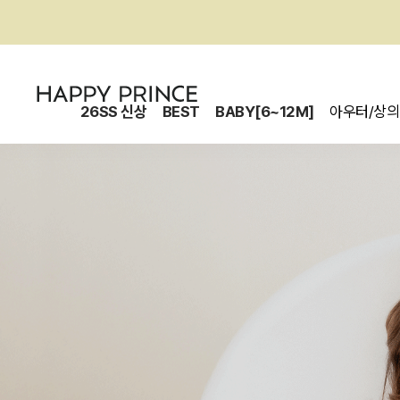
26SS 신상
BEST
BABY[6~12M]
아우터/상의