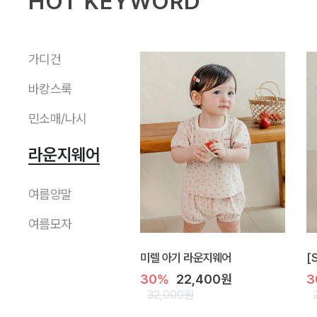
HOT KEYWORD
가디건
바캉스룩
민소매/나시
라운지웨어
여름양말
여름모자
미렐 아기 라운지웨어
[
30%
22,400원
3
32,000원