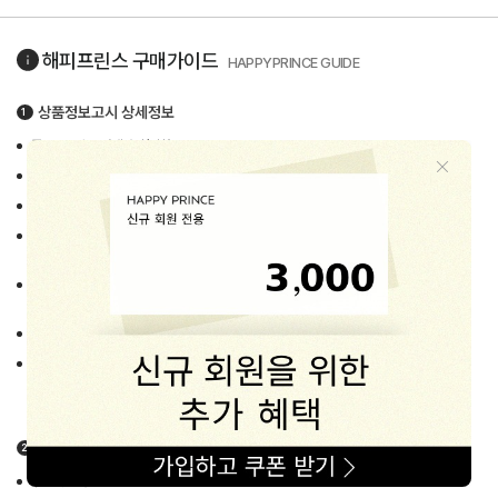
해피프린스
구매가이드
HAPPYPRINCE GUIDE
상품정보고시 상세정보
품목 : 유아동 악세사리/잡화류
제조사/제조국 : 상품별 상이 (각 상품 상세페이지 중반 info란에 고지)
제품의 소재/색상/사이즈 : 각 상품 상세페이지에 자세히 고지
세탁시 주의사항 : 상품 Label에 안내된 세탁법 준수요망
(별도의 세탁법이 필요한 경우 상세페이지에 자세히 안내하고 있습니다.)
주문 후 배송기간 : 평균 1~3일
(주말 · 공휴일 및 배송지연 상품의 경우 예외로 둠)
품질보증기간 :
제품수령 후 7일 이내 교환/반품 가능
A/S책임자 :
해피프린스 고객상담센터 (1668-1570)
배송안내
우체국택배 고객센터 : 1588-1300