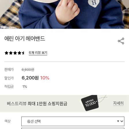
에린 아기 헤어밴드
6개 리뷰 보기
판매가
6,800원
6,200원
10%
할인가
적립금
1%
색상