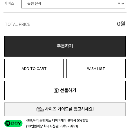
사이즈
0
원
TOTAL PRICE
주문하기
ADD TO CART
WISH LIST
선물하기
사이즈 가이드를 참고하세요!
신한,우리,농협카드
네이버페이 결제시 5%할인
(10만원이상 최대 8천원) (8/5~8/31)