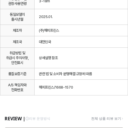
3~18m
권장사용연령
동일모델의
2025.01.
출시년월
제조자
(주)해피프린스
제조국
대한민국
취급방법 및
취급시 주의사항,
상세설명 참조
안전표시
품질보증기준
관련 법 및 소비자 분쟁해결 규정에 따름
A/S 책임자와
해피프린스/1668-1570
전화번호