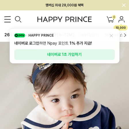
멤버십 최대 28,000원 혜택
0
10,000
26SS 신상
BEST
BABY[6~12M]
아우터/상의
하의/레깅스
HAPPY PRINCE
네이버로 로그인
하면 Npay 포인트
1%
추가 지급!
네이버로 1초 가입하기