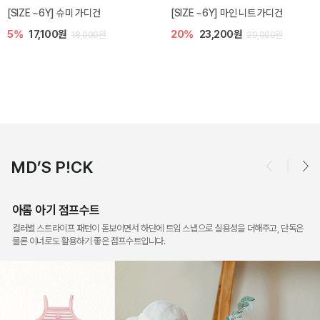
밀라 아기 점프수트
밀라 아기 셋업
10%
30,600원
40%
26,400원
34,000원
44,000원
MD’S P!CK
아롬 아기 점프수트
컬러별 스트라이프 패턴이 돋보이면서 하단에 트임 스냅으로 실용성을 더해주고, 단독은
물론 이너로도 활용하기 좋은 점프수트입니다.