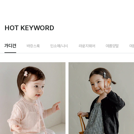
HOT KEYWORD
바캉스룩
가디건
민소매/나시
라운지웨어
여름양말
여