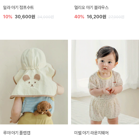
밀라 아기 점프수트
엘리오 아기 블라우스
10%
30,600원
40%
16,200원
34,000원
27,000원
루야 아기 플랩캡
미렐 아기 라운지웨어