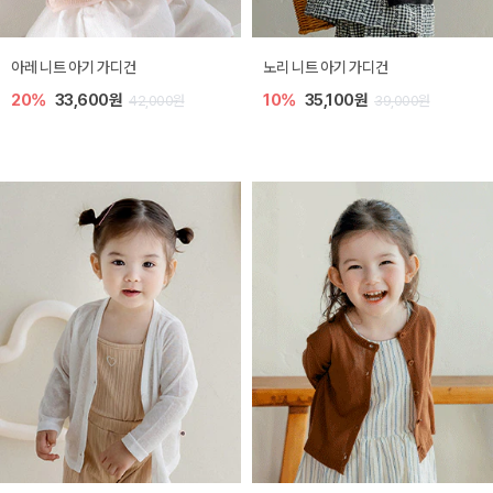
[SIZE ~6Y] 로메이 라운지 셋업
밀라 아기 원피스
30%
18,200원
30%
23,800원
26,000원
34,000원