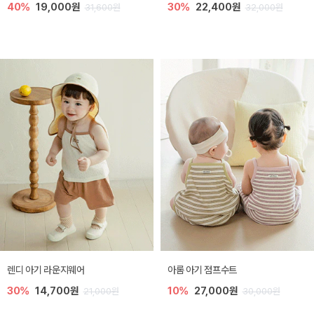
40%
19,000원
30%
22,400원
31,600원
32,000원
렌디 아기 라운지웨어
아롬 아기 점프수트
30%
14,700원
10%
27,000원
21,000원
30,000원