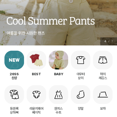
4
/
7
아우터
하의
26SS
BEST
BABY
상의
레깅스
신상
등원룩
라운지웨어
원피스
양말
모자
상하복
베이직
수트