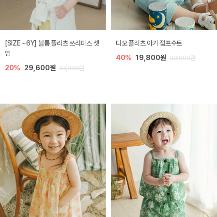
[SIZE ~6Y] 블룸 플리츠 쓰리피스 셋
디오 플리츠 아기 점프수트
업
40%
19,800원
33,000원
20%
29,600원
37,000원