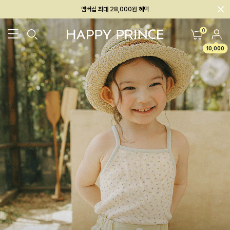
회원전용 아울렛, 가입하면 ~60% 할인!
멤버십 최대 28,000원 혜택
0
10,000
26SS 신상
BEST
BABY[6~12M]
아우터/상의
하의/레깅스