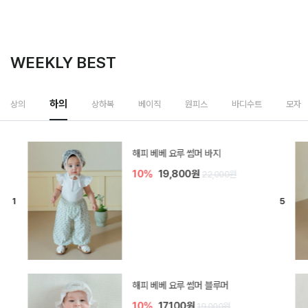
WEEKLY BEST
하의
상의
상하복
베이직
원피스
바디수트
모자
[SIZE ~6Y] 델린 린넨 바지
10%
21,600원
24,000원
듀이 아기 바지
20%
15,200원
19,000원