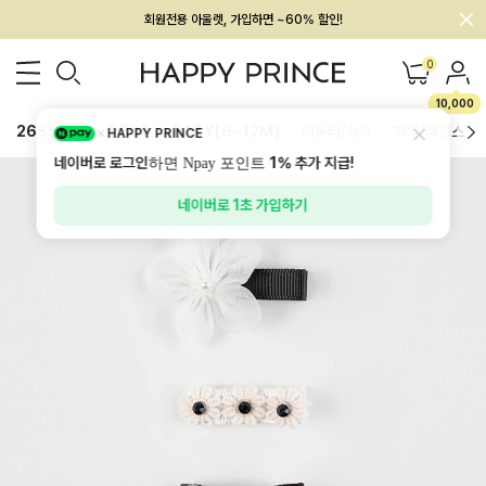
회원전용 아울렛, 가입하면 ~60% 할인!
멤버십 최대 28,000원 혜택
0
10,000
26SS 신상
BEST
BABY[6~12M]
아우터/상의
하의/레깅스
HAPPY PRINCE
네이버로 로그인
1%
추가 지급!
하면 Npay 포인트
네이버로 1초 가입하기