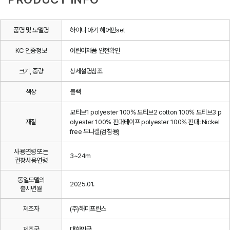
품명 및 모델명
하이니 아기 헤어핀set
KC 인증정보
어린이제품 안전확인
크기, 중량
상세설명참조
색상
블랙
모티브1 polyester 100% 모티브2 cotton 100% 모티브3 p
재질
olyester 100% 핀대테이프 polyester 100% 핀대: Nickel
free 무니켈(검침용)
사용연령 또는
3~24m
권장사용연령
동일모델의
2025.01.
출시년월
제조자
(주)해피프린스
제조국
대한민국