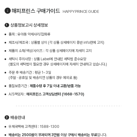
해피프린스
구매가이드
HAPPYPRINCE GUIDE
상품정보고시 상세정보
품목 : 유아동 악세사리/잡화류
제조사/제조국 : 상품별 상이 (각 상품 상세페이지 중반 info란에 고지)
제품의 소재/색상/사이즈 : 각 상품 상세페이지에 자세히 고지
세탁시 주의사항 : 상품 Label에 안내된 세탁법 준수요망
(별도의 세탁법이 필요한 경우 상세페이지에 자세히 안내하고 있습니다.)
주문 후 배송기간 : 평균 1~3일
(주말 · 공휴일 및 배송지연 상품의 경우 예외로 둠)
품질보증기간 :
제품수령 후 7일 이내 교환/반품 가능
A/S책임자 :
해피프린스 고객상담센터 (1668-1570)
배송안내
우체국택배 고객센터 : 1588-1300
배송비는 2500원이 부과되며 3만원 이상 구매시 배송비는 무료
입니다.