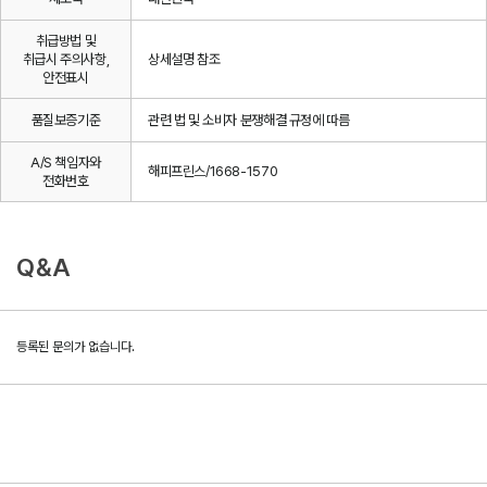
취급방법 및
취급시 주의사항,
상세설명 참조
안전표시
품질보증기준
관련 법 및 소비자 분쟁해결 규정에 따름
A/S 책임자와
해피프린스/1668-1570
전화번호
Q&A
등록된 문의가 없습니다.