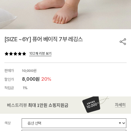
[SIZE ~6Y] 퓨어 베이직 7부 레깅스
102개 리뷰 보기
판매가
10,000원
8,000원
20%
할인가
적립금
1%
색상