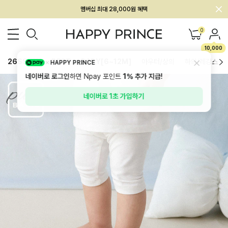
회원전용 아울렛, 가입하면 ~60% 할인!
멤버십 최대 28,000원 혜택
0
10,000
26SS 신상
BEST
BABY[6~12M]
아우터/상의
하의/레깅스
HAPPY PRINCE
네이버로 로그인
하면 Npay 포인트
1%
추가 지급!
네이버로 1초 가입하기