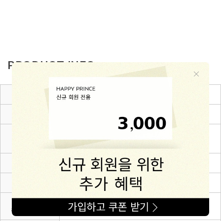
PRODUCT INFO
제품소재
cotton 57% + rayon 38% + polyurethane 5%
색상
화이트,블랙
6~12m(80),12~24m(90),24~36m(100),3~4Y(110),4~
치수
5Y(120),5~6Y(130)
제조자
(주)해피프린스
제조국
대한민국
세탁방법 및
상세설명 참조
취급시 주의사항