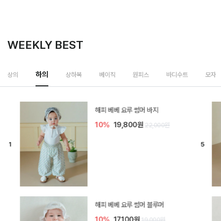
WEEKLY BEST
하의
상의
상하복
베이직
원피스
바디수트
모자
[SIZE ~6Y] 델린 린넨 바지
10%
21,600원
24,000원
듀이 아기 바지
10%
17,100원
19,000원