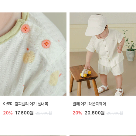
아로미 컴피벨리 아기 실내복
알레 아기 라운지웨어
20%
17,600원
20%
20,800원
22,000원
26,000원