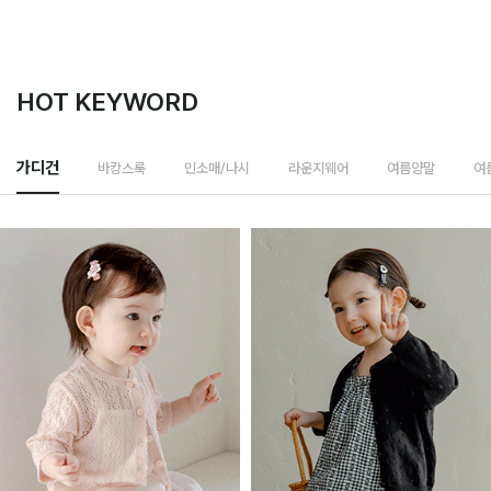
HOT KEYWORD
바캉스룩
가디건
민소매/나시
라운지웨어
여름양말
여