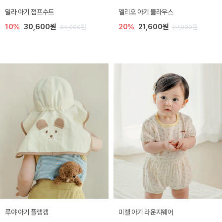
밀라 아기 점프수트
엘리오 아기 블라우스
10%
30,600원
20%
21,600원
34,000원
27,000원
루야 아기 플랩캡
미렐 아기 라운지웨어