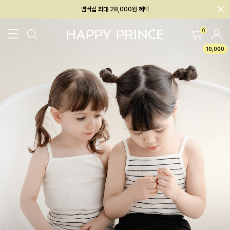
회원전용 아울렛, 가입하면 ~60% 할인!
멤버십 최대 28,000원 혜택
0
10,000
26SS 신상
BEST
BABY[6~12M]
아우터/상의
하의/레깅스