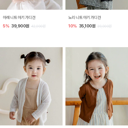
[SIZE ~6Y] 로메이 라운지 셋업
밀라 아기 원피스
10%
23,400원
20%
27,200원
26,000원
34,000원