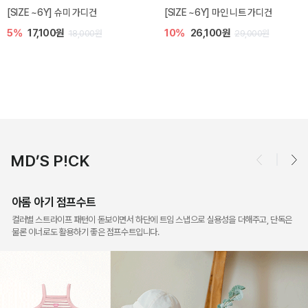
밀라 아기 점프수트
밀라 아기 셋업
10%
30,600원
20%
35,200원
34,000원
44,000원
MD’S P!CK
아롬 아기 점프수트
컬러별 스트라이프 패턴이 돋보이면서 하단에 트임 스냅으로 실용성을 더해주고, 단독은
물론 이너로도 활용하기 좋은 점프수트입니다.