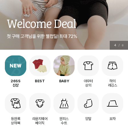
5
/
6
아우터
하의
26SS
BEST
BABY
상의
레깅스
신상
등원룩
라운지웨어
원피스
양말
모자
상하복
베이직
수트