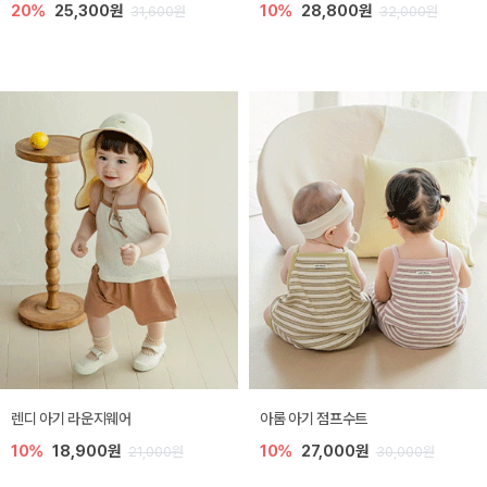
20%
25,300원
10%
28,800원
31,600원
32,000원
렌디 아기 라운지웨어
아롬 아기 점프수트
10%
18,900원
10%
27,000원
21,000원
30,000원