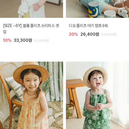
[SIZE ~6Y] 블룸 플리츠 쓰리피스 셋
디오 플리츠 아기 점프수트
업
20%
26,400원
33,000원
10%
33,300원
37,000원