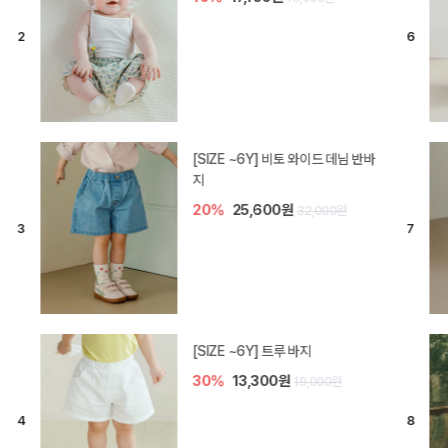
[SIZE ~6Y] 라핀 카프리 팬츠
30%
14,700원
21,000원
엘로디 니트 아기 바지
20%
16,000원
20,000원