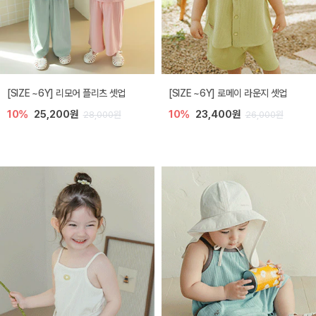
[SIZE ~6Y] 리모어 플리츠 셋업
[SIZE ~6Y] 로메이 라운지 셋업
10%
25,200원
10%
23,400원
28,000원
26,000원