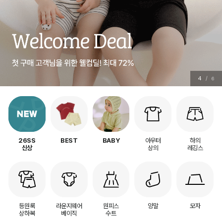
4
/
6
아우터
하의
26SS
BEST
BABY
상의
레깅스
신상
등원룩
라운지웨어
원피스
양말
모자
상하복
베이직
수트