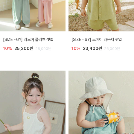
[SIZE ~6Y] 리모어 플리츠 셋업
[SIZE ~6Y] 로메이 라운지 셋업
10%
25,200원
10%
23,400원
28,000원
26,000원