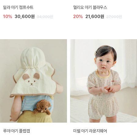
밀라 아기 점프수트
엘리오 아기 블라우스
10%
30,600원
20%
21,600원
34,000원
27,000원
루야 아기 플랩캡
미렐 아기 라운지웨어