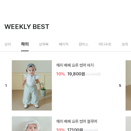
WEEKLY BEST
하의
상의
상하복
베이직
원피스
바디수트
모자
[SIZE ~6Y] 델린 린넨 바지
10%
21,600원
24,000원
듀이 아기 바지
10%
17,100원
19,000원