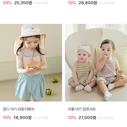
20%
25,300원
10%
28,800원
31,600원
32,000원
렌디 아기 라운지웨어
아롬 아기 점프수트
10%
18,900원
10%
27,000원
21,000원
30,000원