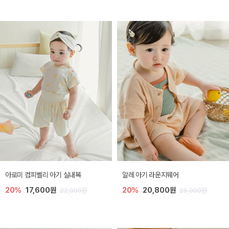
아로미 컴피벨리 아기 실내복
알레 아기 라운지웨어
20%
17,600원
20%
20,800원
22,000원
26,000원