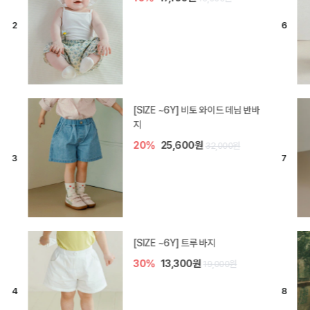
[SIZE ~6Y] 라핀 카프리 팬츠
30%
14,700원
21,000원
엘로디 니트 아기 바지
20%
16,000원
20,000원