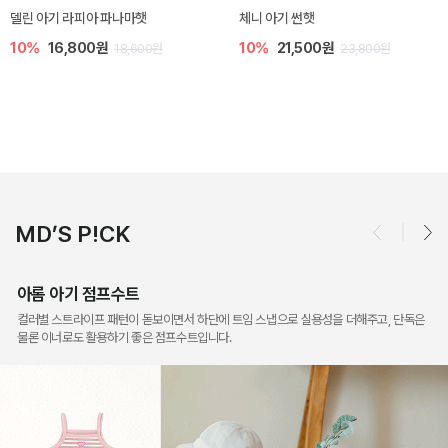
[SIZE ~6Y] 슈미 가디건
[SIZE ~6Y] 마인 니트 가디건
5%
17,100원
10%
26,100원
18,000원
29,000원
MD’S P!CK
아롬 아기 점프수트
컬러별 스트라이프 패턴이 돋보이면서 하단에 트임 스냅으로 실용성을 더해주고, 단독은
물론 이너로도 활용하기 좋은 점프수트입니다.