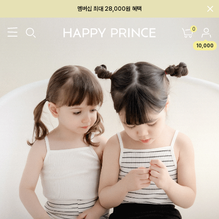
멤버십 최대 28,000원 혜택
회원전용 아울렛, 가입하면 ~60% 할인!
0
멤버십 최대 28,000원 혜택
10,000
26SS 신상
BEST
BABY[6~12M]
아우터/상의
하의/레깅스