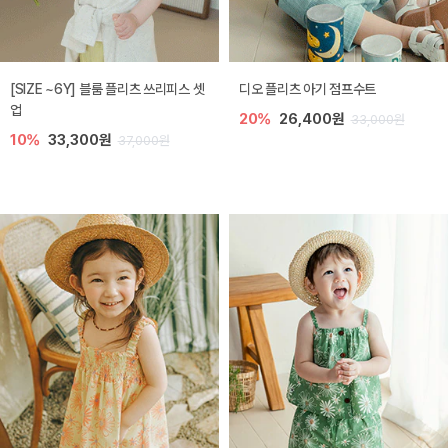
[SIZE ~6Y] 블룸 플리츠 쓰리피스 셋
디오 플리츠 아기 점프수트
업
20%
26,400원
33,000원
10%
33,300원
37,000원