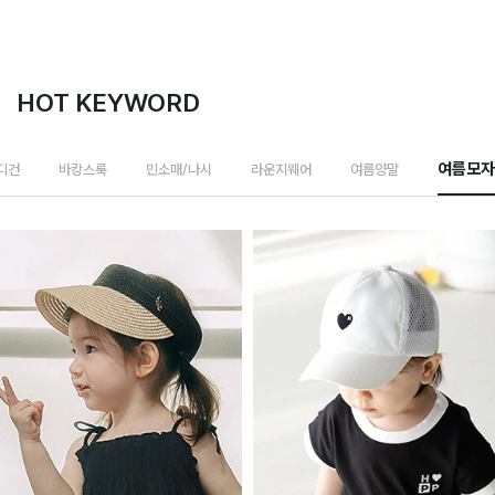
HOT KEYWORD
가디건
바캉스룩
민소매/나시
라운지웨어
여름양말
여