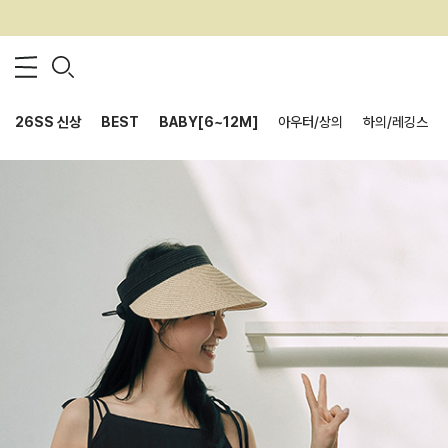
26SS 신상
BEST
BABY[6~12M]
아우터/상의
하의/레깅스