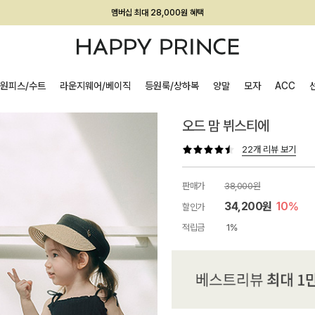
회원전용 아울렛, 가입하면 ~60% 할인!
멤버십 최대 28,000원 혜택
원피스/수트
라운지웨어/베이직
등원룩/상하복
양말
모자
ACC
오드 맘 뷔스티에
22개 리뷰 보기
판매가
38,000원
34,200원
10%
할인가
적립금
1%