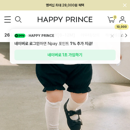
회원전용 아울렛, 가입하면 ~60% 할인!
멤버십 최대 28,000원 혜택
0
10,000
26SS 신상
BEST
BABY[6~12M]
아우터/상의
하의/레깅스
HAPPY PRINCE
네이버로 로그인
하면 Npay 포인트
1%
추가 지급!
네이버로 1초 가입하기