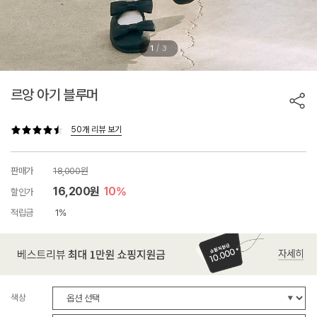
/
1
3
르앙 아기 블루머
50개 리뷰 보기
판매가
18,000원
16,200원
10%
할인가
적립금
1%
색상