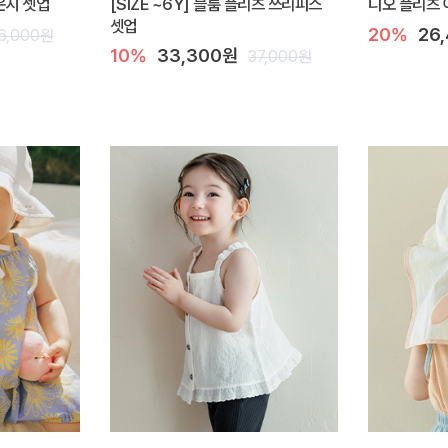
라운지 셋업
[SIZE ~6Y] 블룸 플리츠 쓰리피스
디오 플리츠 
셋업
20%
26
6,000원
10%
33,300원
37,000원