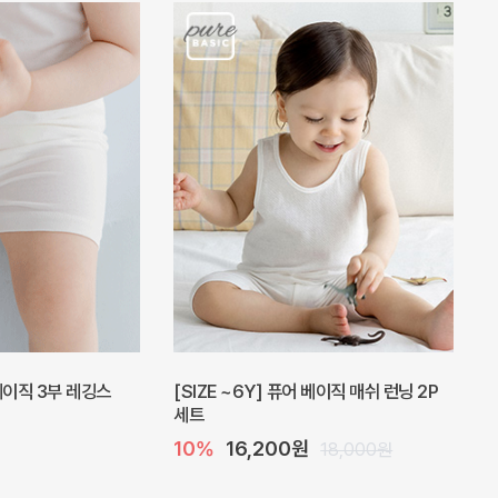
 베이직 3부 레깅스
[SIZE ~6Y] 퓨어 베이직 매쉬 런닝 2P
세트
10%
16,200원
18,000원