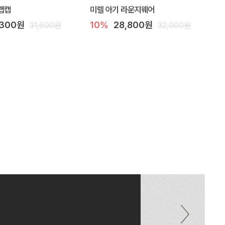
랩캡
미렐 아기 라운지웨어
,300원
10%
28,800원
31,600원
32,000원