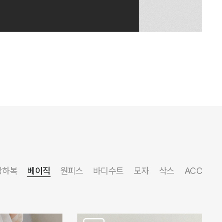
상하복
베이직
원피스
바디수트
모자
삭스
ACC