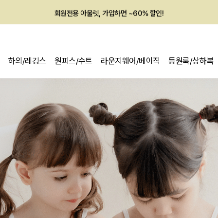
회원전용 아울렛, 가입하면 ~60% 할인!
멤버십 최대 28,000원 혜택
하의/레깅스
원피스/수트
라운지웨어/베이직
등원룩/상하복