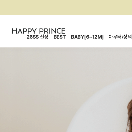
26SS 신상
BEST
BABY[6~12M]
아우터/상의