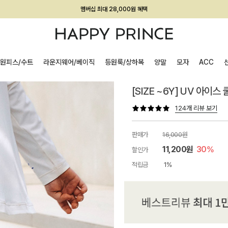
회원전용 아울렛, 가입하면 ~60% 할인!
멤버십 최대 28,000원 혜택
원피스/수트
라운지웨어/베이직
등원룩/상하복
양말
모자
ACC
[SIZE ~6Y] UV 아이스
124개 리뷰 보기
판매가
16,000원
11,200원
30%
할인가
적립금
1%