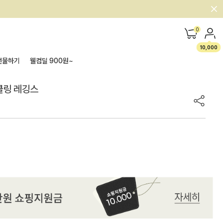
0
10,000
선물하기
웰컴딜 900원~
 쿨링 레깅스