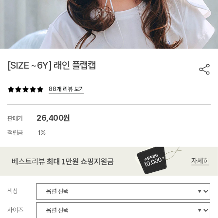
[SIZE ~6Y] 래인 플랩캡
88개 리뷰 보기
26,400원
판매가
적립금
1%
색상
사이즈