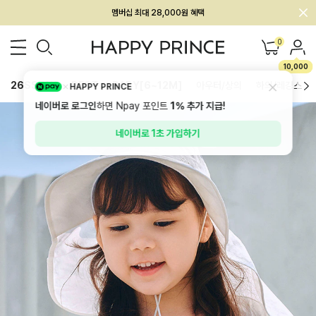
회원전용 아울렛, 가입하면 ~60% 할인!
멤버십 최대 28,000원 혜택
0
10,000
26SS 신상
BEST
BABY[6~12M]
아우터/상의
하의/레깅스
HAPPY PRINCE
네이버로 로그인
하면 Npay 포인트
1%
추가 지급!
네이버로 1초 가입하기