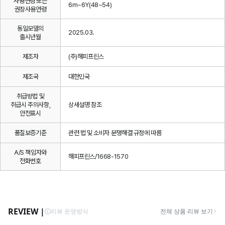
사용연령 또는
6m~6Y(48~54)
권장사용연령
동일모델의
2025.03.
출시년월
제조자
(주)해피프린스
제조국
대한민국
취급방법 및
취급시 주의사항,
상세설명 참조
안전표시
품질보증기준
관련 법 및 소비자 분쟁해결 규정에 따름
A/S 책임자와
해피프린스/1668-1570
전화번호