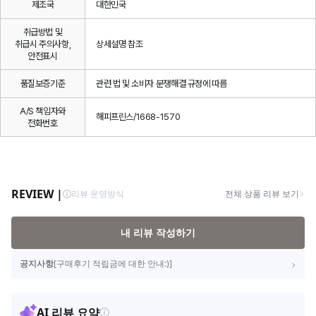
제조국
대한민국
취급방법 및
취급시 주의사항,
상세설명 참조
안전표시
품질보증기준
관련 법 및 소비자 분쟁해결 규정에 따름
A/S 책임자와
해피프린스/1668-1570
전화번호