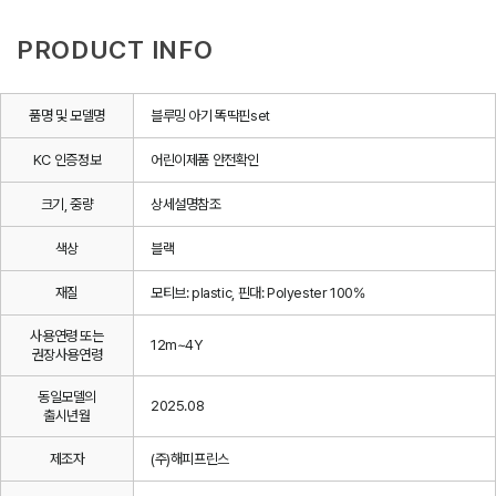
PRODUCT INFO
품명 및 모델명
블루밍 아기 똑딱핀set
KC 인증정보
어린이제품 안전확인
크기, 중량
상세설명참조
색상
블랙
재질
모티브: plastic, 핀대: Polyester 100%
사용연령 또는
12m~4Y
권장사용연령
동일모델의
2025.08
출시년월
제조자
(주)해피프린스