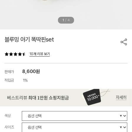
/
1
4
블루밍 아기 똑딱핀set
10개 리뷰 보기
8,600원
판매가
적립금
1%
색상
사이즈