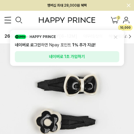
회원전용 아울렛, 가입하면 ~60% 할인!
멤버십 최대 28,000원 혜택
0
10,000
26SS 신상
BEST
BABY[6~12M]
아우터/상의
하의/레깅스
HAPPY PRINCE
네이버로 로그인
하면 Npay 포인트
1%
추가 지급!
네이버로 1초 가입하기