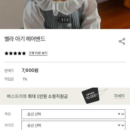
/
1
3
벨라 아기 헤어밴드
2개 리뷰 보기
7,600원
판매가
적립금
1%
색상
사이즈