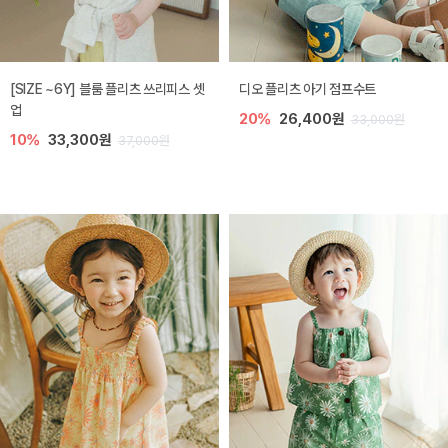
[SIZE ~6Y] 블룸 플리츠 쓰리피스 셋
디오 플리츠 아기 점프수트
업
20%
26,400원
33,000원
10%
33,300원
37,000원