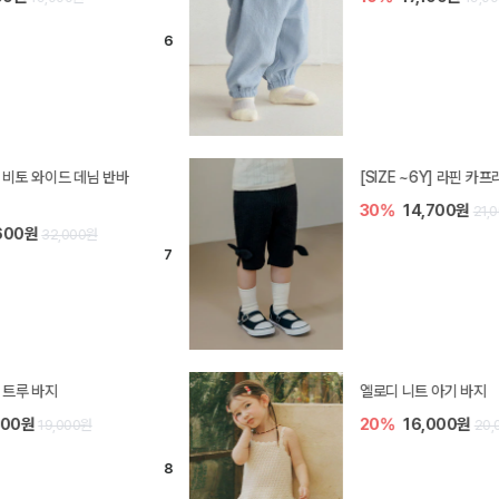
[SIZE ~6Y] 라핀 카프리 팬츠
30%
14,700원
21,000원
엘로디 니트 아기 바지
20%
16,000원
20,000원