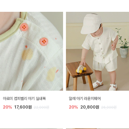
아로미 컴피벨리 아기 실내복
알레 아기 라운지웨어
20%
17,600원
20%
20,800원
22,000원
26,000원