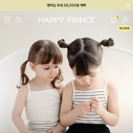
회원전용 아울렛, 가입하면 ~60% 할인!
멤버십 최대 28,000원 혜택
0
10,000
26SS 신상
BEST
BABY[6~12M]
아우터/상의
하의/레깅스