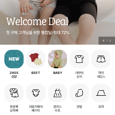
5
/
6
아우터
하의
26SS
BEST
BABY
상의
레깅스
신상
등원룩
라운지웨어
원피스
양말
모자
상하복
베이직
수트