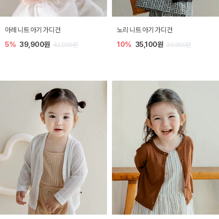
[SIZE ~6Y] 로메이 라운지 셋업
밀라 아기 원피스
10%
23,400원
20%
27,200원
26,000원
34,000원