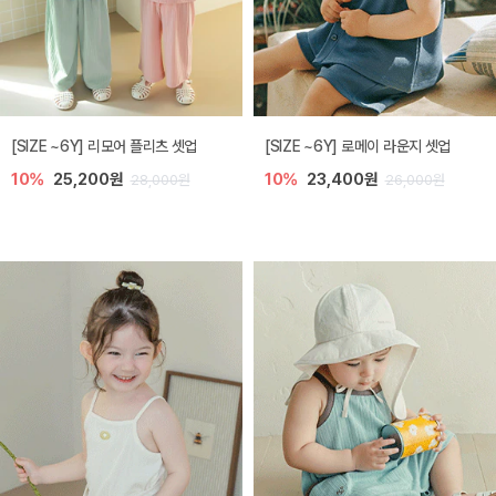
[SIZE ~6Y] 리모어 플리츠 셋업
[SIZE ~6Y] 로메이 라운지 셋업
10%
25,200원
10%
23,400원
28,000원
26,000원