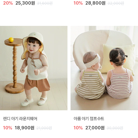
20%
25,300원
10%
28,800원
31,600원
32,000원
렌디 아기 라운지웨어
아롬 아기 점프수트
10%
18,900원
10%
27,000원
21,000원
30,000원