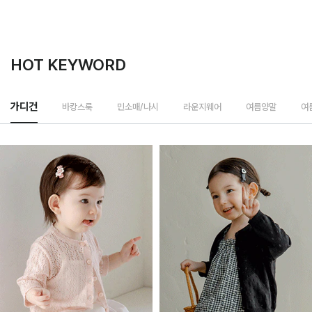
HOT KEYWORD
바캉스룩
가디건
민소매/나시
라운지웨어
여름양말
여