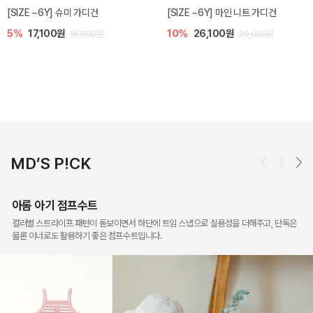
밀라 아기 점프수트
밀라 아기 셋업
10%
30,600원
20%
35,200원
34,000원
44,000원
MD’S P!CK
아롬 아기 점프수트
컬러별 스트라이프 패턴이 돋보이면서 하단에 트임 스냅으로 실용성을 더해주고, 단독은
물론 이너로도 활용하기 좋은 점프수트입니다.