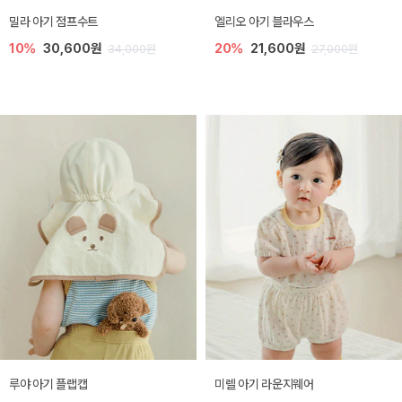
밀라 아기 점프수트
엘리오 아기 블라우스
10%
30,600원
20%
21,600원
34,000원
27,000원
루야 아기 플랩캡
미렐 아기 라운지웨어