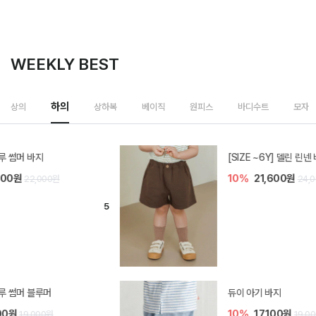
WEEKLY BEST
하의
상의
상하복
베이직
원피스
바디수트
모자
[SIZE ~6Y] 델린 린넨 바지
10%
21,600원
24,000원
듀이 아기 바지
10%
17,100원
19,000원