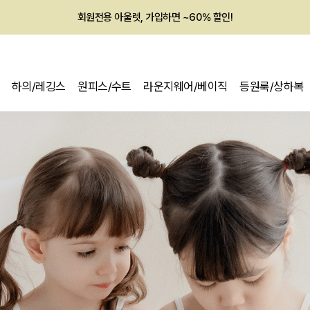
회원전용 아울렛, 가입하면 ~60% 할인!
멤버십 최대 28,000원 혜택
하의/레깅스
원피스/수트
라운지웨어/베이직
등원룩/상하복