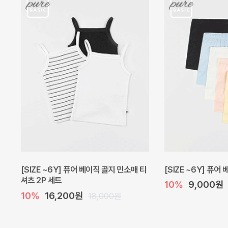
캐더린 뷔스티에 미니 아기 원피스
[SIZE ~6Y] 베르
10%
24,300원
10%
28,800원
27,000원