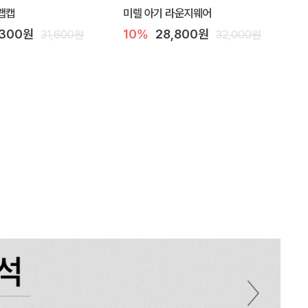
랩캡
미렐 아기 라운지웨어
,300원
10%
28,800원
31,600원
32,000원