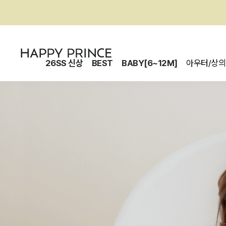
26SS 신상
BEST
BABY[6~12M]
아우터/상의