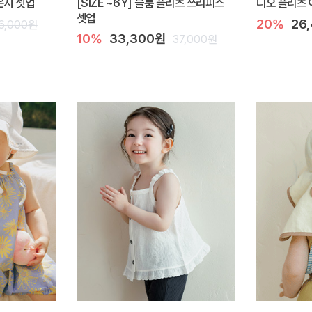
라운지 셋업
[SIZE ~6Y] 블룸 플리츠 쓰리피스
디오 플리츠 
셋업
20%
26
6,000원
10%
33,300원
37,000원