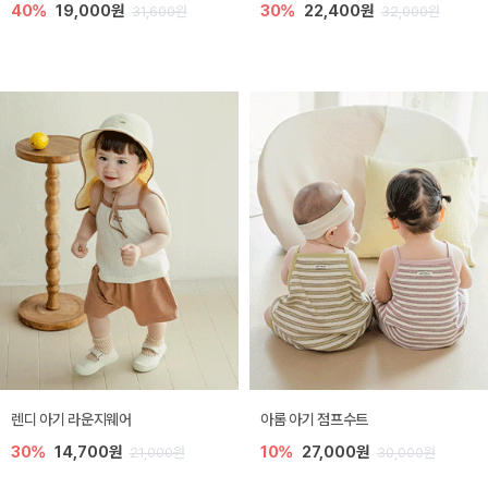
40%
19,000원
30%
22,400원
31,600원
32,000원
렌디 아기 라운지웨어
아롬 아기 점프수트
30%
14,700원
10%
27,000원
21,000원
30,000원