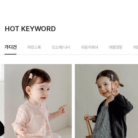
HOT KEYWORD
바캉스룩
가디건
민소매/나시
라운지웨어
여름양말
여