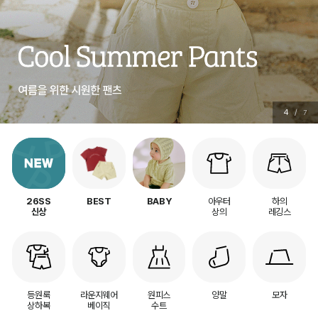
4
/
7
아우터
하의
26SS
BEST
BABY
상의
레깅스
신상
등원룩
라운지웨어
원피스
양말
모자
상하복
베이직
수트