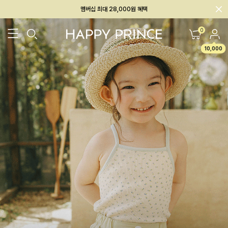
회원전용 아울렛, 가입하면 ~60% 할인!
멤버십 최대 28,000원 혜택
0
10,000
26SS 신상
BEST
BABY[6~12M]
아우터/상의
하의/레깅스