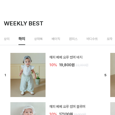
WEEKLY BEST
하의
상의
상하복
베이직
원피스
바디수트
모자
[SIZE ~6Y] 델린 린넨 바지
10%
21,600원
24,000원
듀이 아기 바지
20%
15,200원
19,000원