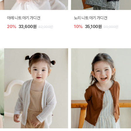
트 아기 가디건
노리 니트 아기 가디건
[SIZE
33,600원
10%
35,100원
30%
42,000원
39,000원