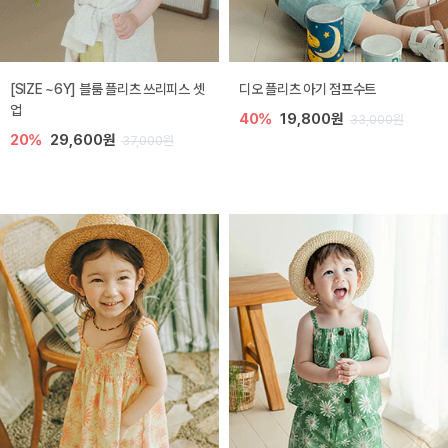
[SIZE ~6Y] 블룸 플리츠 쓰리피스 셋
디오 플리츠 아기 점프수트
업
40%
19,800원
33,000원
20%
29,600원
37,000원