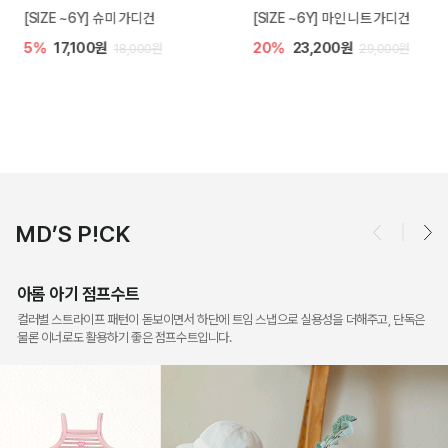
 ~6Y] 슈미 가디건
[SIZE ~6Y] 마인 니트 가디건
밀라 아
7,100원
20%
23,200원
10%
18,000원
29,000원
MD’S P!CK
아롬 아기 점프수트
컬러별 스트라이프 패턴이 돋보이면서 하단에 트임 스냅으로 실용성을 더해주고, 단독은
물론 이너로도 활용하기 좋은 점프수트입니다.