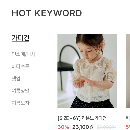
HOT KEYWORD
가디건
민소매/나시
바디수트
셋업
여름양말
여름모자
[SIZE ~6Y] 라본느 가디건
비
30%
23,100원
5
33,000원