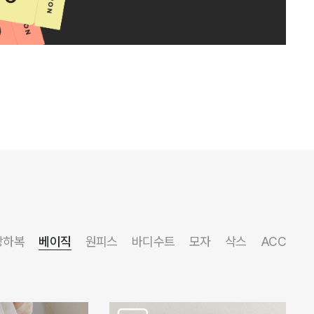
상하복
베이직
원피스
바디수트
모자
삭스
ACC