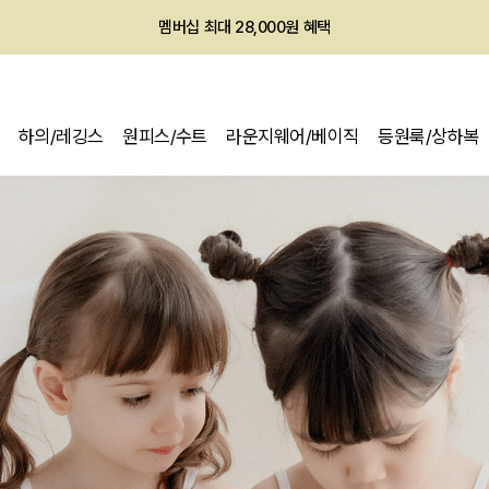
회원전용 아울렛, 가입하면 ~60% 할인!
멤버십 최대 28,000원 혜택
하의/레깅스
원피스/수트
라운지웨어/베이직
등원룩/상하복