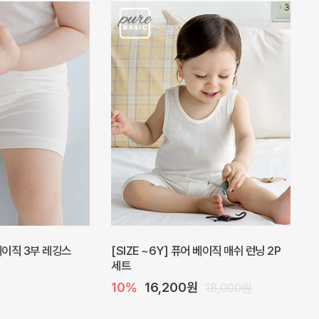
 베이직 3부 레깅스
[SIZE ~6Y] 퓨어 베이직 매쉬 런닝 2P
세트
10%
16,200원
18,000원