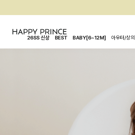
26SS 신상
BEST
BABY[6~12M]
아우터/상의