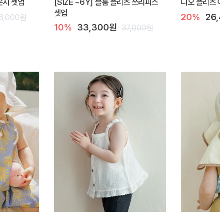
라운지 셋업
[SIZE ~6Y] 블룸 플리츠 쓰리피스
디오 플리츠 
셋업
20%
26
6,000원
10%
33,300원
37,000원