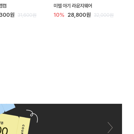
랩캡
미렐 아기 라운지웨어
,300원
10%
28,800원
31,600원
32,000원