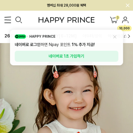
회원전용 아울렛, 가입하면 ~60% 할인!
멤버십 최대 28,000원 혜택
0
10,000
26SS 신상
BEST
BABY[6~12M]
아우터/상의
하의/레깅스
HAPPY PRINCE
네이버로 로그인
하면 Npay 포인트
1%
추가 지급!
네이버로 1초 가입하기