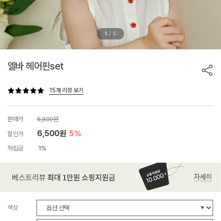
/
1
5
엘바 헤어핀set
15개 리뷰 보기
판매가
6,800원
6,500원
5%
할인가
적립금
1%
색상