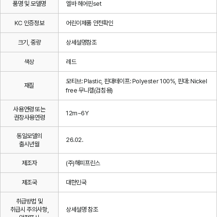
품명 및 모델명
엘바 헤어핀set
KC 인증정보
어린이제품 안전확인
크기, 중량
상세설명참조
색상
레드
모티브: Plastic, 핀대테이프: Polyester 100%, 핀대: Nickel
재질
free 무니켈(검침용)
사용연령 또는
12m~6Y
권장사용연령
동일모델의
26.02.
출시년월
제조자
(주)해피프린스
제조국
대한민국
취급방법 및
취급시 주의사항,
상세설명 참조